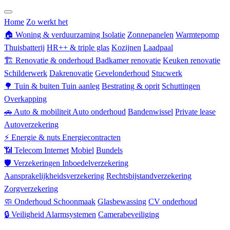
Zorgverzekering
Home
Zo werkt het
🏠
Woning & verduurzaming
Isolatie
Zonnepanelen
Warmtepomp
Thuisbatterij
HR++ & triple glas
Kozijnen
Laadpaal
🏗
Renovatie & onderhoud
Badkamer renovatie
Keuken renovatie
Schilderwerk
Dakrenovatie
Gevelonderhoud
Stucwerk
🌳
Tuin & buiten
Tuin aanleg
Bestrating & oprit
Schuttingen
Overkapping
🚗
Auto & mobiliteit
Auto onderhoud
Bandenwissel
Private lease
Autoverzekering
⚡
Energie & nuts
Energiecontracten
📶
Telecom
Internet
Mobiel
Bundels
🛡
Verzekeringen
Inboedelverzekering
Aansprakelijkheidsverzekering
Rechtsbijstandverzekering
Zorgverzekering
🧼
Onderhoud
Schoonmaak
Glasbewassing
CV onderhoud
🔒
Veiligheid
Alarmsystemen
Camerabeveiliging