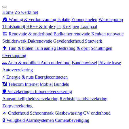
Zorgverzekering
Home
Zo werkt het
🏠
Woning & verduurzaming
Isolatie
Zonnepanelen
Warmtepomp
Thuisbatterij
HR++ & triple glas
Kozijnen
Laadpaal
🏗
Renovatie & onderhoud
Badkamer renovatie
Keuken renovatie
Schilderwerk
Dakrenovatie
Gevelonderhoud
Stucwerk
🌳
Tuin & buiten
Tuin aanleg
Bestrating & oprit
Schuttingen
Overkapping
🚗
Auto & mobiliteit
Auto onderhoud
Bandenwissel
Private lease
Autoverzekering
⚡
Energie & nuts
Energiecontracten
📶
Telecom
Internet
Mobiel
Bundels
🛡
Verzekeringen
Inboedelverzekering
Aansprakelijkheidsverzekering
Rechtsbijstandverzekering
Zorgverzekering
🧼
Onderhoud
Schoonmaak
Glasbewassing
CV onderhoud
🔒
Veiligheid
Alarmsystemen
Camerabeveiliging