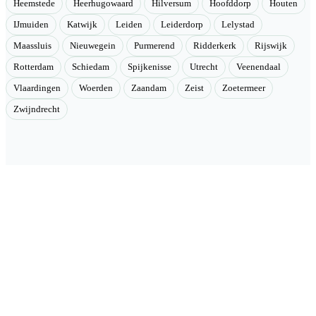
Heemstede
Heerhugowaard
Hilversum
Hoofddorp
Houten
IJmuiden
Katwijk
Leiden
Leiderdorp
Lelystad
Maassluis
Nieuwegein
Purmerend
Ridderkerk
Rijswijk
Rotterdam
Schiedam
Spijkenisse
Utrecht
Veenendaal
Vlaardingen
Woerden
Zaandam
Zeist
Zoetermeer
Zwijndrecht
Velmont
Collectieve toegang tot betere tarieven. Wij brengen mensen samen
en onderhandelen als groep betere tarieven bij geselecteerde
aanbieders.
Categorieën