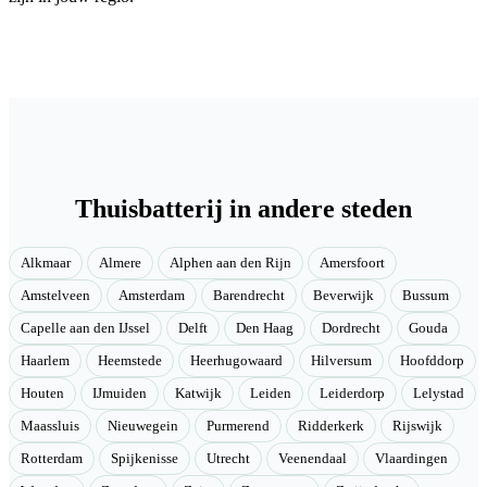
Thuisbatterij in andere steden
Alkmaar
Almere
Alphen aan den Rijn
Amersfoort
Amstelveen
Amsterdam
Barendrecht
Beverwijk
Bussum
Capelle aan den IJssel
Delft
Den Haag
Dordrecht
Gouda
Haarlem
Heemstede
Heerhugowaard
Hilversum
Hoofddorp
Houten
IJmuiden
Katwijk
Leiden
Leiderdorp
Lelystad
Maassluis
Nieuwegein
Purmerend
Ridderkerk
Rijswijk
Rotterdam
Spijkenisse
Utrecht
Veenendaal
Vlaardingen