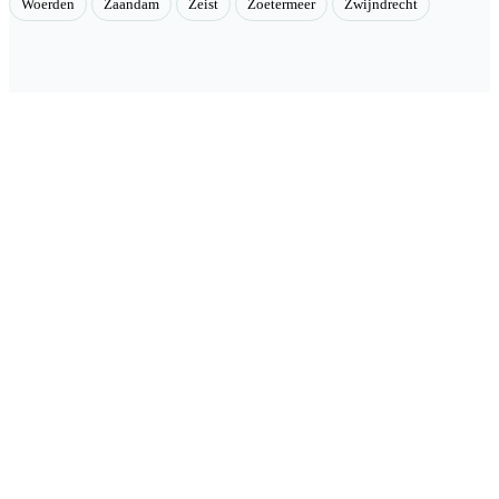
Woerden
Zaandam
Zeist
Zoetermeer
Zwijndrecht
Velmont
Collectieve toegang tot betere tarieven. Wij brengen mensen samen
en onderhandelen als groep betere tarieven bij geselecteerde
aanbieders.
Categorieën
🏠 Woning & verduurzaming
🏗 Renovatie & onderhoud
🌳 Tuin & buiten
🚗 Auto & mobiliteit
⚡ Energie & nuts
📶 Telecom