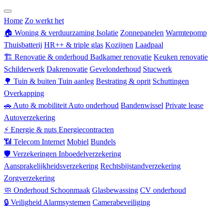
Zorgverzekering
Home
Zo werkt het
🏠
Woning & verduurzaming
Isolatie
Zonnepanelen
Warmtepomp
Thuisbatterij
HR++ & triple glas
Kozijnen
Laadpaal
🏗
Renovatie & onderhoud
Badkamer renovatie
Keuken renovatie
Schilderwerk
Dakrenovatie
Gevelonderhoud
Stucwerk
🌳
Tuin & buiten
Tuin aanleg
Bestrating & oprit
Schuttingen
Overkapping
🚗
Auto & mobiliteit
Auto onderhoud
Bandenwissel
Private lease
Autoverzekering
⚡
Energie & nuts
Energiecontracten
📶
Telecom
Internet
Mobiel
Bundels
🛡
Verzekeringen
Inboedelverzekering
Aansprakelijkheidsverzekering
Rechtsbijstandverzekering
Zorgverzekering
🧼
Onderhoud
Schoonmaak
Glasbewassing
CV onderhoud
🔒
Veiligheid
Alarmsystemen
Camerabeveiliging