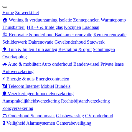
Zorgverzekering
Home
Zo werkt het
🏠
Woning & verduurzaming
Isolatie
Zonnepanelen
Warmtepomp
Thuisbatterij
HR++ & triple glas
Kozijnen
Laadpaal
🏗
Renovatie & onderhoud
Badkamer renovatie
Keuken renovatie
Schilderwerk
Dakrenovatie
Gevelonderhoud
Stucwerk
🌳
Tuin & buiten
Tuin aanleg
Bestrating & oprit
Schuttingen
Overkapping
🚗
Auto & mobiliteit
Auto onderhoud
Bandenwissel
Private lease
Autoverzekering
⚡
Energie & nuts
Energiecontracten
📶
Telecom
Internet
Mobiel
Bundels
🛡
Verzekeringen
Inboedelverzekering
Aansprakelijkheidsverzekering
Rechtsbijstandverzekering
Zorgverzekering
🧼
Onderhoud
Schoonmaak
Glasbewassing
CV onderhoud
🔒
Veiligheid
Alarmsystemen
Camerabeveiliging