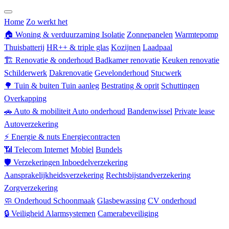
Zorgverzekering
Home
Zo werkt het
🏠
Woning & verduurzaming
Isolatie
Zonnepanelen
Warmtepomp
Thuisbatterij
HR++ & triple glas
Kozijnen
Laadpaal
🏗
Renovatie & onderhoud
Badkamer renovatie
Keuken renovatie
Schilderwerk
Dakrenovatie
Gevelonderhoud
Stucwerk
🌳
Tuin & buiten
Tuin aanleg
Bestrating & oprit
Schuttingen
Overkapping
🚗
Auto & mobiliteit
Auto onderhoud
Bandenwissel
Private lease
Autoverzekering
⚡
Energie & nuts
Energiecontracten
📶
Telecom
Internet
Mobiel
Bundels
🛡
Verzekeringen
Inboedelverzekering
Aansprakelijkheidsverzekering
Rechtsbijstandverzekering
Zorgverzekering
🧼
Onderhoud
Schoonmaak
Glasbewassing
CV onderhoud
🔒
Veiligheid
Alarmsystemen
Camerabeveiliging