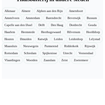
Alkmaar
Almere
Alphen aan den Rijn
Amersfoort
Amstelveen
Amsterdam
Barendrecht
Beverwijk
Bussum
Capelle aan den IJssel
Delft
Den Haag
Dordrecht
Gouda
Haarlem
Heemstede
Heerhugowaard
Hilversum
Hoofddorp
Houten
IJmuiden
Katwijk
Leiden
Leiderdorp
Lelystad
Maassluis
Nieuwegein
Purmerend
Ridderkerk
Rijswijk
Rotterdam
Schiedam
Spijkenisse
Utrecht
Veenendaal
Vlaardingen
Woerden
Zaandam
Zeist
Zoetermeer
Velmont
Collectieve toegang tot betere tarieven. Wij brengen mensen samen