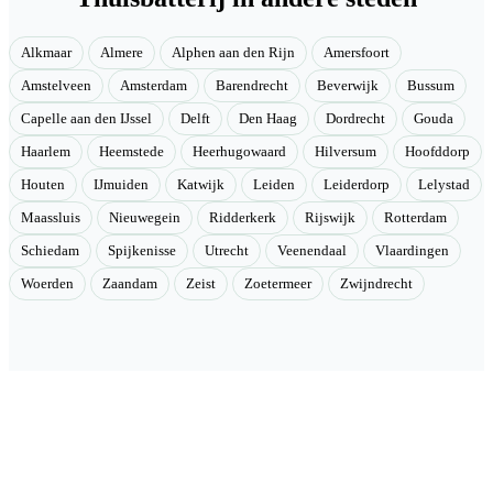
Alkmaar
Almere
Alphen aan den Rijn
Amersfoort
Amstelveen
Amsterdam
Barendrecht
Beverwijk
Bussum
Capelle aan den IJssel
Delft
Den Haag
Dordrecht
Gouda
Haarlem
Heemstede
Heerhugowaard
Hilversum
Hoofddorp
Houten
IJmuiden
Katwijk
Leiden
Leiderdorp
Lelystad
Maassluis
Nieuwegein
Ridderkerk
Rijswijk
Rotterdam
Schiedam
Spijkenisse
Utrecht
Veenendaal
Vlaardingen
Woerden
Zaandam
Zeist
Zoetermeer
Zwijndrecht
Velmont
Collectieve toegang tot betere tarieven. Wij brengen mensen samen