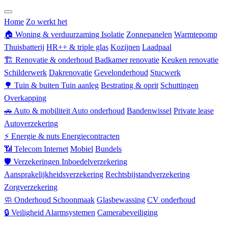
Zorgverzekering
Home
Zo werkt het
🏠
Woning & verduurzaming
Isolatie
Zonnepanelen
Warmtepomp
Thuisbatterij
HR++ & triple glas
Kozijnen
Laadpaal
🏗
Renovatie & onderhoud
Badkamer renovatie
Keuken renovatie
Schilderwerk
Dakrenovatie
Gevelonderhoud
Stucwerk
🌳
Tuin & buiten
Tuin aanleg
Bestrating & oprit
Schuttingen
Overkapping
🚗
Auto & mobiliteit
Auto onderhoud
Bandenwissel
Private lease
Autoverzekering
⚡
Energie & nuts
Energiecontracten
📶
Telecom
Internet
Mobiel
Bundels
🛡
Verzekeringen
Inboedelverzekering
Aansprakelijkheidsverzekering
Rechtsbijstandverzekering
Zorgverzekering
🧼
Onderhoud
Schoonmaak
Glasbewassing
CV onderhoud
🔒
Veiligheid
Alarmsystemen
Camerabeveiliging