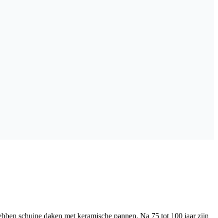
bben schuine daken met keramische pannen. Na 75 tot 100 jaar zijn