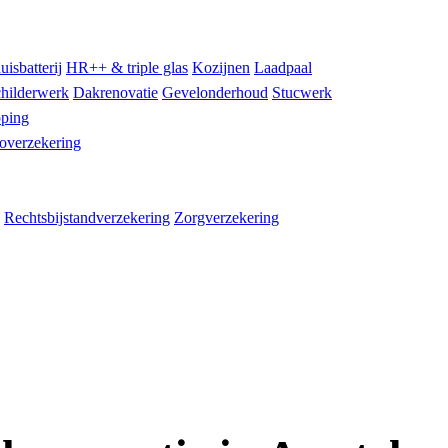
uisbatterij
HR++ & triple glas
Kozijnen
Laadpaal
hilderwerk
Dakrenovatie
Gevelonderhoud
Stucwerk
ping
overzekering
Rechtsbijstandverzekering
Zorgverzekering