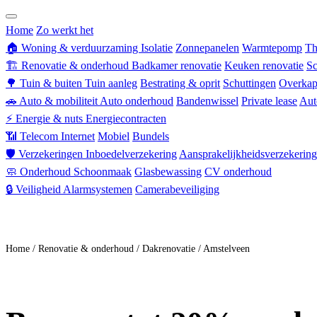
Zorgverzekering
Home
Zo werkt het
🏠
Woning & verduurzaming
Isolatie
Zonnepanelen
Warmtepomp
Th
🏗
Renovatie & onderhoud
Badkamer renovatie
Keuken renovatie
Sc
🌳
Tuin & buiten
Tuin aanleg
Bestrating & oprit
Schuttingen
Overkap
🚗
Auto & mobiliteit
Auto onderhoud
Bandenwissel
Private lease
Aut
⚡
Energie & nuts
Energiecontracten
📶
Telecom
Internet
Mobiel
Bundels
🛡
Verzekeringen
Inboedelverzekering
Aansprakelijkheidsverzekering
🧼
Onderhoud
Schoonmaak
Glasbewassing
CV onderhoud
🔒
Veiligheid
Alarmsystemen
Camerabeveiliging
Doe mee
Home
/
Renovatie & onderhoud
/
Dakrenovatie
/
Amstelveen