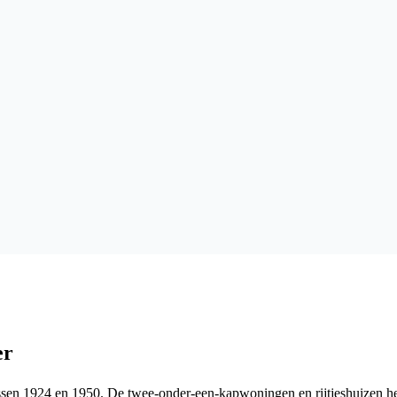
er
sen 1924 en 1950. De twee-onder-een-kapwoningen en rijtjeshuizen he