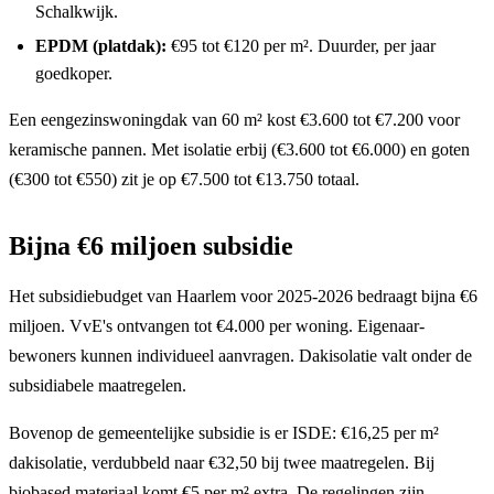
Schalkwijk.
EPDM (platdak):
€95 tot €120 per m². Duurder, per jaar
goedkoper.
Een eengezinswoningdak van 60 m² kost €3.600 tot €7.200 voor
keramische pannen. Met isolatie erbij (€3.600 tot €6.000) en goten
(€300 tot €550) zit je op €7.500 tot €13.750 totaal.
Bijna €6 miljoen subsidie
Het subsidiebudget van Haarlem voor 2025-2026 bedraagt bijna €6
miljoen. VvE's ontvangen tot €4.000 per woning. Eigenaar-
bewoners kunnen individueel aanvragen. Dakisolatie valt onder de
subsidiabele maatregelen.
Bovenop de gemeentelijke subsidie is er ISDE: €16,25 per m²
dakisolatie, verdubbeld naar €32,50 bij twee maatregelen. Bij
biobased materiaal komt €5 per m² extra. De regelingen zijn