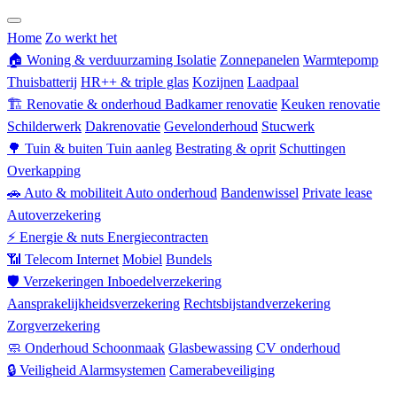
Zorgverzekering
Home
Zo werkt het
🏠
Woning & verduurzaming
Isolatie
Zonnepanelen
Warmtepomp
Thuisbatterij
HR++ & triple glas
Kozijnen
Laadpaal
🏗
Renovatie & onderhoud
Badkamer renovatie
Keuken renovatie
Schilderwerk
Dakrenovatie
Gevelonderhoud
Stucwerk
🌳
Tuin & buiten
Tuin aanleg
Bestrating & oprit
Schuttingen
Overkapping
🚗
Auto & mobiliteit
Auto onderhoud
Bandenwissel
Private lease
Autoverzekering
⚡
Energie & nuts
Energiecontracten
📶
Telecom
Internet
Mobiel
Bundels
🛡
Verzekeringen
Inboedelverzekering
Aansprakelijkheidsverzekering
Rechtsbijstandverzekering
Zorgverzekering
🧼
Onderhoud
Schoonmaak
Glasbewassing
CV onderhoud
🔒
Veiligheid
Alarmsystemen
Camerabeveiliging