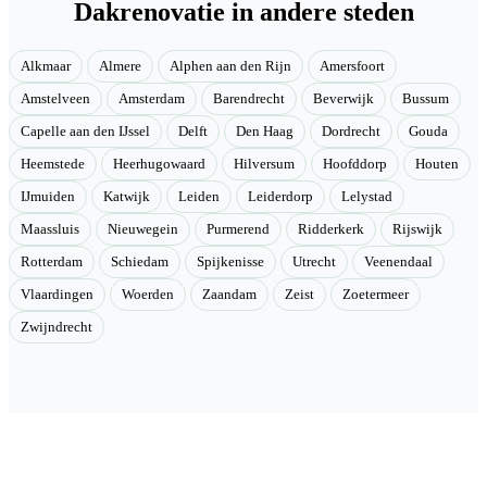
Dakrenovatie in andere steden
Alkmaar
Almere
Alphen aan den Rijn
Amersfoort
Amstelveen
Amsterdam
Barendrecht
Beverwijk
Bussum
Capelle aan den IJssel
Delft
Den Haag
Dordrecht
Gouda
Heemstede
Heerhugowaard
Hilversum
Hoofddorp
Houten
IJmuiden
Katwijk
Leiden
Leiderdorp
Lelystad
Maassluis
Nieuwegein
Purmerend
Ridderkerk
Rijswijk
Rotterdam
Schiedam
Spijkenisse
Utrecht
Veenendaal
Vlaardingen
Woerden
Zaandam
Zeist
Zoetermeer
Zwijndrecht
Velmont