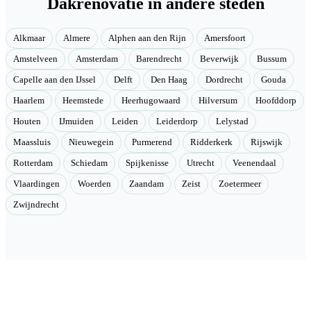
Dakrenovatie in andere steden
Alkmaar
Almere
Alphen aan den Rijn
Amersfoort
Amstelveen
Amsterdam
Barendrecht
Beverwijk
Bussum
Capelle aan den IJssel
Delft
Den Haag
Dordrecht
Gouda
Haarlem
Heemstede
Heerhugowaard
Hilversum
Hoofddorp
Houten
IJmuiden
Leiden
Leiderdorp
Lelystad
Maassluis
Nieuwegein
Purmerend
Ridderkerk
Rijswijk
Rotterdam
Schiedam
Spijkenisse
Utrecht
Veenendaal
Vlaardingen
Woerden
Zaandam
Zeist
Zoetermeer
Zwijndrecht
Velmont