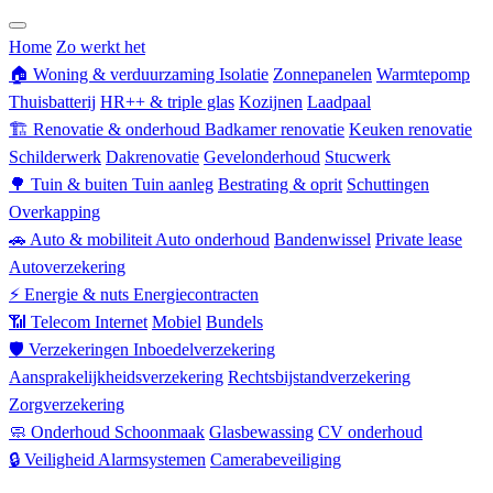
Zorgverzekering
Home
Zo werkt het
🏠
Woning & verduurzaming
Isolatie
Zonnepanelen
Warmtepomp
Thuisbatterij
HR++ & triple glas
Kozijnen
Laadpaal
🏗
Renovatie & onderhoud
Badkamer renovatie
Keuken renovatie
Schilderwerk
Dakrenovatie
Gevelonderhoud
Stucwerk
🌳
Tuin & buiten
Tuin aanleg
Bestrating & oprit
Schuttingen
Overkapping
🚗
Auto & mobiliteit
Auto onderhoud
Bandenwissel
Private lease
Autoverzekering
⚡
Energie & nuts
Energiecontracten
📶
Telecom
Internet
Mobiel
Bundels
🛡
Verzekeringen
Inboedelverzekering
Aansprakelijkheidsverzekering
Rechtsbijstandverzekering
Zorgverzekering
🧼
Onderhoud
Schoonmaak
Glasbewassing
CV onderhoud
🔒
Veiligheid
Alarmsystemen
Camerabeveiliging