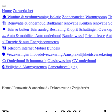
Zorgverzekering
Home
Zo werkt het
🏠
Woning & verduurzaming
Isolatie
Zonnepanelen
Warmtepomp
Th
🏗
Renovatie & onderhoud
Badkamer renovatie
Keuken renovatie
Sc
🌳
Tuin & buiten
Tuin aanleg
Bestrating & oprit
Schuttingen
Overkap
🚗
Auto & mobiliteit
Auto onderhoud
Bandenwissel
Private lease
Aut
⚡
Energie & nuts
Energiecontracten
📶
Telecom
Internet
Mobiel
Bundels
🛡
Verzekeringen
Inboedelverzekering
Aansprakelijkheidsverzekering
🧼
Onderhoud
Schoonmaak
Glasbewassing
CV onderhoud
🔒
Veiligheid
Alarmsystemen
Camerabeveiliging
Doe mee
Home
/
Renovatie & onderhoud
/
Dakrenovatie
/
Zwijndrecht