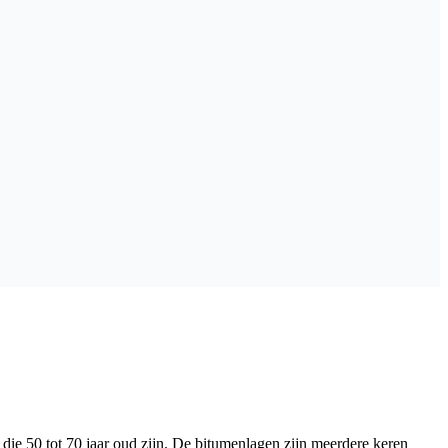
e 50 tot 70 jaar oud zijn. De bitumenlagen zijn meerdere keren