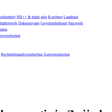
uisbatterij
HR++ & triple glas
Kozijnen
Laadpaal
hilderwerk
Dakrenovatie
Gevelonderhoud
Stucwerk
ping
overzekering
Rechtsbijstandverzekering
Zorgverzekering