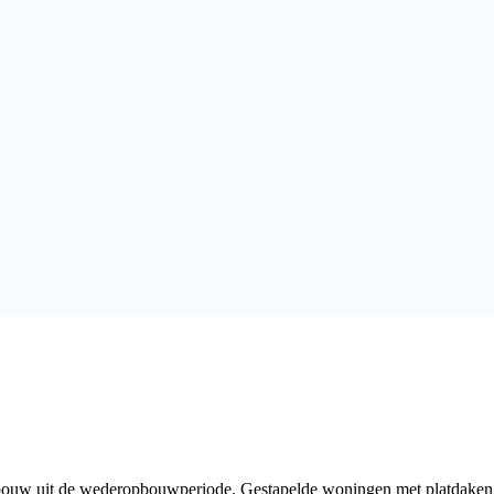
ouw uit de wederopbouwperiode. Gestapelde woningen met platdaken di