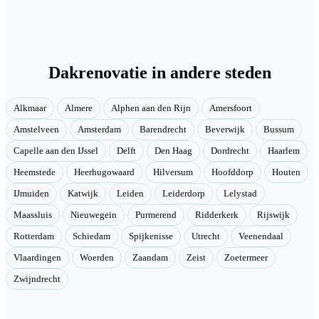
Dakrenovatie in andere steden
Alkmaar
Almere
Alphen aan den Rijn
Amersfoort
Amstelveen
Amsterdam
Barendrecht
Beverwijk
Bussum
Capelle aan den IJssel
Delft
Den Haag
Dordrecht
Haarlem
Heemstede
Heerhugowaard
Hilversum
Hoofddorp
Houten
IJmuiden
Katwijk
Leiden
Leiderdorp
Lelystad
Maassluis
Nieuwegein
Purmerend
Ridderkerk
Rijswijk
Rotterdam
Schiedam
Spijkenisse
Utrecht
Veenendaal
Vlaardingen
Woerden
Zaandam
Zeist
Zoetermeer
Zwijndrecht