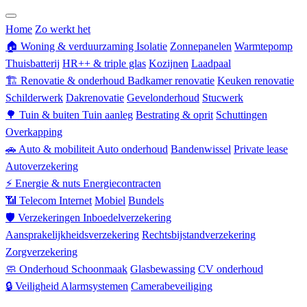
Zorgverzekering
Home
Zo werkt het
🏠
Woning & verduurzaming
Isolatie
Zonnepanelen
Warmtepomp
Thuisbatterij
HR++ & triple glas
Kozijnen
Laadpaal
🏗
Renovatie & onderhoud
Badkamer renovatie
Keuken renovatie
Schilderwerk
Dakrenovatie
Gevelonderhoud
Stucwerk
🌳
Tuin & buiten
Tuin aanleg
Bestrating & oprit
Schuttingen
Overkapping
🚗
Auto & mobiliteit
Auto onderhoud
Bandenwissel
Private lease
Autoverzekering
⚡
Energie & nuts
Energiecontracten
📶
Telecom
Internet
Mobiel
Bundels
🛡
Verzekeringen
Inboedelverzekering
Aansprakelijkheidsverzekering
Rechtsbijstandverzekering
Zorgverzekering
🧼
Onderhoud
Schoonmaak
Glasbewassing
CV onderhoud
🔒
Veiligheid
Alarmsystemen
Camerabeveiliging