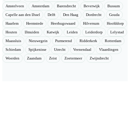
Amstelveen
Amsterdam
Barendrecht
Beverwijk
Bussum
Capelle aan den IJssel
Delft
Den Haag
Dordrecht
Gouda
Haarlem
Heemstede
Heerhugowaard
Hilversum
Hoofddorp
Houten
IJmuiden
Katwijk
Leiden
Leiderdorp
Lelystad
Maassluis
Nieuwegein
Purmerend
Ridderkerk
Rotterdam
Schiedam
Spijkenisse
Utrecht
Veenendaal
Vlaardingen
Woerden
Zaandam
Zeist
Zoetermeer
Zwijndrecht
Velmont
Collectieve toegang tot betere tarieven. Wij brengen mensen samen
en onderhandelen als groep betere tarieven bij geselecteerde
aanbieders.