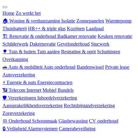
Zorgverzekering
Home
Zo werkt het
🏠
Woning & verduurzaming
Isolatie
Zonnepanelen
Warmtepomp
Thuisbatterij
HR++ & triple glas
Kozijnen
Laadpaal
🏗
Renovatie & onderhoud
Badkamer renovatie
Keuken renovatie
Schilderwerk
Dakrenovatie
Gevelonderhoud
Stucwerk
🌳
Tuin & buiten
Tuin aanleg
Bestrating & oprit
Schuttingen
Overkapping
🚗
Auto & mobiliteit
Auto onderhoud
Bandenwissel
Private lease
Autoverzekering
⚡
Energie & nuts
Energiecontracten
📶
Telecom
Internet
Mobiel
Bundels
🛡
Verzekeringen
Inboedelverzekering
Aansprakelijkheidsverzekering
Rechtsbijstandverzekering
Zorgverzekering
🧼
Onderhoud
Schoonmaak
Glasbewassing
CV onderhoud
🔒
Veiligheid
Alarmsystemen
Camerabeveiliging