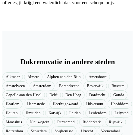
offertes, jij krijgt een waterdicht dak voor een scherpe prijs.
Dakrenovatie in andere steden
Alkmaar
Almere
Alphen aan den Rijn
Amersfoort
Amstelveen
Amsterdam
Barendrecht
Beverwijk
Bussum
Capelle aan den IJssel
Delft
Den Haag
Dordrecht
Gouda
Haarlem
Heemstede
Heerhugowaard
Hilversum
Hoofddorp
Houten
IJmuiden
Katwijk
Leiden
Leiderdorp
Lelystad
Maassluis
Nieuwegein
Purmerend
Ridderkerk
Rijswijk
Rotterdam
Schiedam
Spijkenisse
Utrecht
Veenendaal