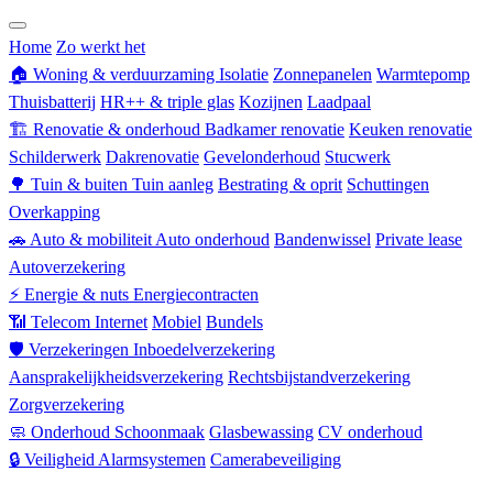
Zorgverzekering
Home
Zo werkt het
🏠
Woning & verduurzaming
Isolatie
Zonnepanelen
Warmtepomp
Thuisbatterij
HR++ & triple glas
Kozijnen
Laadpaal
🏗
Renovatie & onderhoud
Badkamer renovatie
Keuken renovatie
Schilderwerk
Dakrenovatie
Gevelonderhoud
Stucwerk
🌳
Tuin & buiten
Tuin aanleg
Bestrating & oprit
Schuttingen
Overkapping
🚗
Auto & mobiliteit
Auto onderhoud
Bandenwissel
Private lease
Autoverzekering
⚡
Energie & nuts
Energiecontracten
📶
Telecom
Internet
Mobiel
Bundels
🛡
Verzekeringen
Inboedelverzekering
Aansprakelijkheidsverzekering
Rechtsbijstandverzekering
Zorgverzekering
🧼
Onderhoud
Schoonmaak
Glasbewassing
CV onderhoud
🔒
Veiligheid
Alarmsystemen
Camerabeveiliging