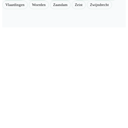
Vlaardingen
Woerden
Zaandam
Zeist
Zwijndrecht
Velmont
Collectieve toegang tot betere tarieven. Wij brengen mensen samen
en onderhandelen als groep betere tarieven bij geselecteerde
aanbieders.
Categorieën
🏠 Woning & verduurzaming
🏗 Renovatie & onderhoud
🌳 Tuin & buiten
🚗 Auto & mobiliteit
⚡ Energie & nuts