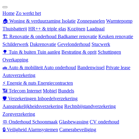
Zorgverzekering
Home
Zo werkt het
🏠
Woning & verduurzaming
Isolatie
Zonnepanelen
Warmtepomp
Thuisbatterij
HR++ & triple glas
Kozijnen
Laadpaal
🏗
Renovatie & onderhoud
Badkamer renovatie
Keuken renovatie
Schilderwerk
Dakrenovatie
Gevelonderhoud
Stucwerk
🌳
Tuin & buiten
Tuin aanleg
Bestrating & oprit
Schuttingen
Overkapping
🚗
Auto & mobiliteit
Auto onderhoud
Bandenwissel
Private lease
Autoverzekering
⚡
Energie & nuts
Energiecontracten
📶
Telecom
Internet
Mobiel
Bundels
🛡
Verzekeringen
Inboedelverzekering
Aansprakelijkheidsverzekering
Rechtsbijstandverzekering
Zorgverzekering
🧼
Onderhoud
Schoonmaak
Glasbewassing
CV onderhoud
🔒
Veiligheid
Alarmsystemen
Camerabeveiliging