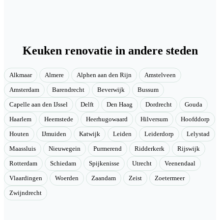
Keuken renovatie in andere steden
Alkmaar
Almere
Alphen aan den Rijn
Amstelveen
Amsterdam
Barendrecht
Beverwijk
Bussum
Capelle aan den IJssel
Delft
Den Haag
Dordrecht
Gouda
Haarlem
Heemstede
Heerhugowaard
Hilversum
Hoofddorp
Houten
IJmuiden
Katwijk
Leiden
Leiderdorp
Lelystad
Maassluis
Nieuwegein
Purmerend
Ridderkerk
Rijswijk
Rotterdam
Schiedam
Spijkenisse
Utrecht
Veenendaal
Vlaardingen
Woerden
Zaandam
Zeist
Zoetermeer
Zwijndrecht