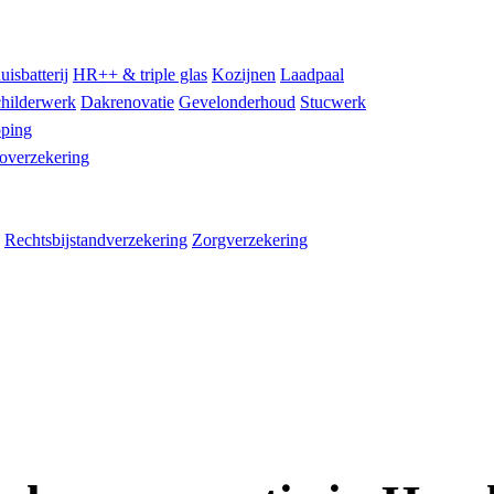
uisbatterij
HR++ & triple glas
Kozijnen
Laadpaal
hilderwerk
Dakrenovatie
Gevelonderhoud
Stucwerk
ping
overzekering
Rechtsbijstandverzekering
Zorgverzekering