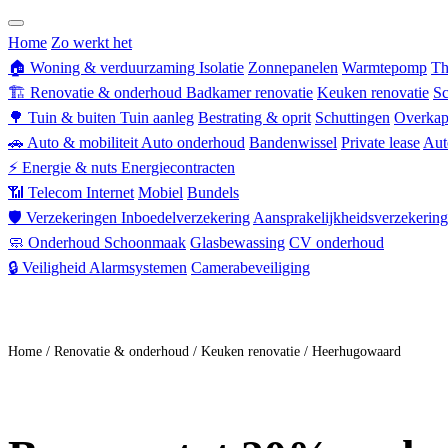
Zorgverzekering
Home
Zo werkt het
🏠
Woning & verduurzaming
Isolatie
Zonnepanelen
Warmtepomp
Th
🏗
Renovatie & onderhoud
Badkamer renovatie
Keuken renovatie
Sc
🌳
Tuin & buiten
Tuin aanleg
Bestrating & oprit
Schuttingen
Overkap
🚗
Auto & mobiliteit
Auto onderhoud
Bandenwissel
Private lease
Aut
⚡
Energie & nuts
Energiecontracten
📶
Telecom
Internet
Mobiel
Bundels
🛡
Verzekeringen
Inboedelverzekering
Aansprakelijkheidsverzekering
🧼
Onderhoud
Schoonmaak
Glasbewassing
CV onderhoud
🔒
Veiligheid
Alarmsystemen
Camerabeveiliging
Doe mee
Home
/
Renovatie & onderhoud
/
Keuken renovatie
/
Heerhugowaard