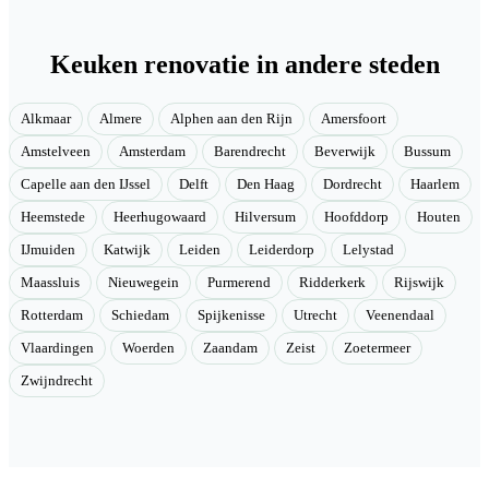
Keuken renovatie in andere steden
Alkmaar
Almere
Alphen aan den Rijn
Amersfoort
Amstelveen
Amsterdam
Barendrecht
Beverwijk
Bussum
Capelle aan den IJssel
Delft
Den Haag
Dordrecht
Haarlem
Heemstede
Heerhugowaard
Hilversum
Hoofddorp
Houten
IJmuiden
Katwijk
Leiden
Leiderdorp
Lelystad
Maassluis
Nieuwegein
Purmerend
Ridderkerk
Rijswijk
Rotterdam
Schiedam
Spijkenisse
Utrecht
Veenendaal
Vlaardingen
Woerden
Zaandam
Zeist
Zoetermeer
Zwijndrecht