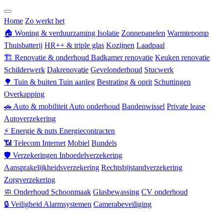
Zorgverzekering
Home
Zo werkt het
🏠
Woning & verduurzaming
Isolatie
Zonnepanelen
Warmtepomp
Thuisbatterij
HR++ & triple glas
Kozijnen
Laadpaal
🏗
Renovatie & onderhoud
Badkamer renovatie
Keuken renovatie
Schilderwerk
Dakrenovatie
Gevelonderhoud
Stucwerk
🌳
Tuin & buiten
Tuin aanleg
Bestrating & oprit
Schuttingen
Overkapping
🚗
Auto & mobiliteit
Auto onderhoud
Bandenwissel
Private lease
Autoverzekering
⚡
Energie & nuts
Energiecontracten
📶
Telecom
Internet
Mobiel
Bundels
🛡
Verzekeringen
Inboedelverzekering
Aansprakelijkheidsverzekering
Rechtsbijstandverzekering
Zorgverzekering
🧼
Onderhoud
Schoonmaak
Glasbewassing
CV onderhoud
🔒
Veiligheid
Alarmsystemen
Camerabeveiliging