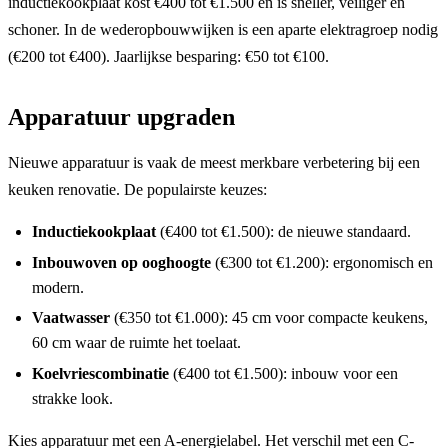
inductiekookplaat kost €400 tot €1.500 en is sneller, veiliger en
schoner. In de wederopbouwwijken is een aparte elektragroep nodig
(€200 tot €400). Jaarlijkse besparing: €50 tot €100.
Apparatuur upgraden
Nieuwe apparatuur is vaak de meest merkbare verbetering bij een
keuken renovatie. De populairste keuzes:
Inductiekookplaat
(€400 tot €1.500): de nieuwe standaard.
Inbouwoven op ooghoogte
(€300 tot €1.200): ergonomisch en
modern.
Vaatwasser
(€350 tot €1.000): 45 cm voor compacte keukens,
60 cm waar de ruimte het toelaat.
Koelvriescombinatie
(€400 tot €1.500): inbouw voor een
strakke look.
Kies apparatuur met een A-energielabel. Het verschil met een C-