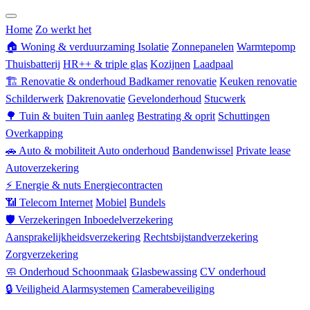
Zorgverzekering
Home
Zo werkt het
🏠
Woning & verduurzaming
Isolatie
Zonnepanelen
Warmtepomp
Thuisbatterij
HR++ & triple glas
Kozijnen
Laadpaal
🏗
Renovatie & onderhoud
Badkamer renovatie
Keuken renovatie
Schilderwerk
Dakrenovatie
Gevelonderhoud
Stucwerk
🌳
Tuin & buiten
Tuin aanleg
Bestrating & oprit
Schuttingen
Overkapping
🚗
Auto & mobiliteit
Auto onderhoud
Bandenwissel
Private lease
Autoverzekering
⚡
Energie & nuts
Energiecontracten
📶
Telecom
Internet
Mobiel
Bundels
🛡
Verzekeringen
Inboedelverzekering
Aansprakelijkheidsverzekering
Rechtsbijstandverzekering
Zorgverzekering
🧼
Onderhoud
Schoonmaak
Glasbewassing
CV onderhoud
🔒
Veiligheid
Alarmsystemen
Camerabeveiliging