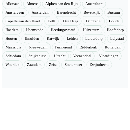
Alkmaar
Almere
Alphen aan den Rijn
Amersfoort
Amstelveen
Amsterdam
Barendrecht
Beverwijk
Bussum
Capelle aan den IJssel
Delft
Den Haag
Dordrecht
Gouda
Haarlem
Heemstede
Heerhugowaard
Hilversum
Hoofddorp
Houten
IJmuiden
Katwijk
Leiden
Leiderdorp
Lelystad
Maassluis
Nieuwegein
Purmerend
Ridderkerk
Rotterdam
Schiedam
Spijkenisse
Utrecht
Veenendaal
Vlaardingen
Woerden
Zaandam
Zeist
Zoetermeer
Zwijndrecht
Velmont
Collectieve toegang tot betere tarieven. Wij brengen mensen samen
en onderhandelen als groep betere tarieven bij geselecteerde