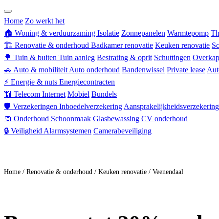
Zorgverzekering
Home
Zo werkt het
🏠
Woning & verduurzaming
Isolatie
Zonnepanelen
Warmtepomp
Th
🏗
Renovatie & onderhoud
Badkamer renovatie
Keuken renovatie
Sc
🌳
Tuin & buiten
Tuin aanleg
Bestrating & oprit
Schuttingen
Overkap
🚗
Auto & mobiliteit
Auto onderhoud
Bandenwissel
Private lease
Aut
⚡
Energie & nuts
Energiecontracten
📶
Telecom
Internet
Mobiel
Bundels
🛡
Verzekeringen
Inboedelverzekering
Aansprakelijkheidsverzekering
🧼
Onderhoud
Schoonmaak
Glasbewassing
CV onderhoud
🔒
Veiligheid
Alarmsystemen
Camerabeveiliging
Doe mee
Home
/
Renovatie & onderhoud
/
Keuken renovatie
/
Veenendaal