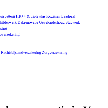
uisbatterij
HR++ & triple glas
Kozijnen
Laadpaal
hilderwerk
Dakrenovatie
Gevelonderhoud
Stucwerk
ping
overzekering
Rechtsbijstandverzekering
Zorgverzekering