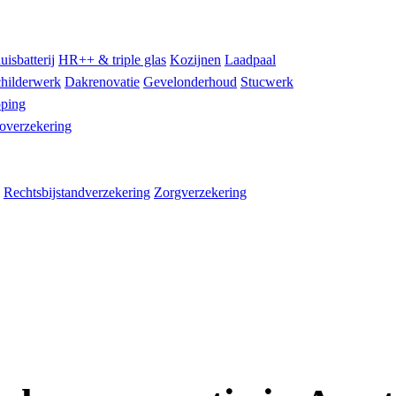
uisbatterij
HR++ & triple glas
Kozijnen
Laadpaal
hilderwerk
Dakrenovatie
Gevelonderhoud
Stucwerk
ping
overzekering
Rechtsbijstandverzekering
Zorgverzekering