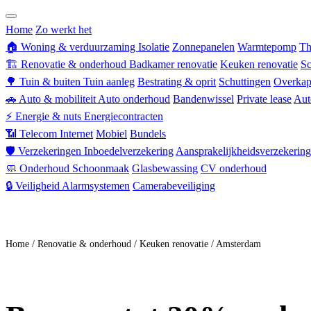
Zorgverzekering
Home
Zo werkt het
🏠
Woning & verduurzaming
Isolatie
Zonnepanelen
Warmtepomp
Th
🏗
Renovatie & onderhoud
Badkamer renovatie
Keuken renovatie
Sc
🌳
Tuin & buiten
Tuin aanleg
Bestrating & oprit
Schuttingen
Overkap
🚗
Auto & mobiliteit
Auto onderhoud
Bandenwissel
Private lease
Aut
⚡
Energie & nuts
Energiecontracten
📶
Telecom
Internet
Mobiel
Bundels
🛡
Verzekeringen
Inboedelverzekering
Aansprakelijkheidsverzekering
🧼
Onderhoud
Schoonmaak
Glasbewassing
CV onderhoud
🔒
Veiligheid
Alarmsystemen
Camerabeveiliging
Doe mee
Home
/
Renovatie & onderhoud
/
Keuken renovatie
/
Amsterdam