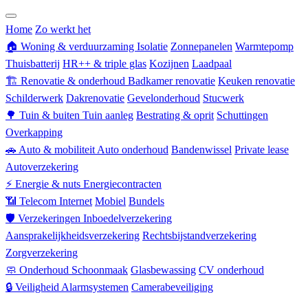
Zorgverzekering
Home
Zo werkt het
🏠
Woning & verduurzaming
Isolatie
Zonnepanelen
Warmtepomp
Thuisbatterij
HR++ & triple glas
Kozijnen
Laadpaal
🏗
Renovatie & onderhoud
Badkamer renovatie
Keuken renovatie
Schilderwerk
Dakrenovatie
Gevelonderhoud
Stucwerk
🌳
Tuin & buiten
Tuin aanleg
Bestrating & oprit
Schuttingen
Overkapping
🚗
Auto & mobiliteit
Auto onderhoud
Bandenwissel
Private lease
Autoverzekering
⚡
Energie & nuts
Energiecontracten
📶
Telecom
Internet
Mobiel
Bundels
🛡
Verzekeringen
Inboedelverzekering
Aansprakelijkheidsverzekering
Rechtsbijstandverzekering
Zorgverzekering
🧼
Onderhoud
Schoonmaak
Glasbewassing
CV onderhoud
🔒
Veiligheid
Alarmsystemen
Camerabeveiliging