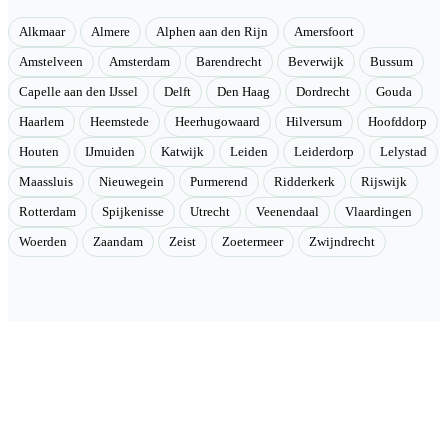
Alkmaar
Almere
Alphen aan den Rijn
Amersfoort
Amstelveen
Amsterdam
Barendrecht
Beverwijk
Bussum
Capelle aan den IJssel
Delft
Den Haag
Dordrecht
Gouda
Haarlem
Heemstede
Heerhugowaard
Hilversum
Hoofddorp
Houten
IJmuiden
Katwijk
Leiden
Leiderdorp
Lelystad
Maassluis
Nieuwegein
Purmerend
Ridderkerk
Rijswijk
Rotterdam
Spijkenisse
Utrecht
Veenendaal
Vlaardingen
Woerden
Zaandam
Zeist
Zoetermeer
Zwijndrecht
Velmont
Collectieve toegang tot betere tarieven. Wij brengen mensen samen
en onderhandelen als groep betere tarieven bij geselecteerde