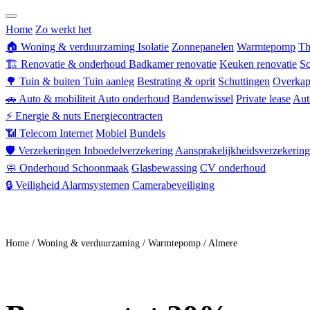
Zorgverzekering
Home
Zo werkt het
🏠
Woning & verduurzaming
Isolatie
Zonnepanelen
Warmtepomp
Th
🏗
Renovatie & onderhoud
Badkamer renovatie
Keuken renovatie
Sc
🌳
Tuin & buiten
Tuin aanleg
Bestrating & oprit
Schuttingen
Overkap
🚗
Auto & mobiliteit
Auto onderhoud
Bandenwissel
Private lease
Aut
⚡
Energie & nuts
Energiecontracten
📶
Telecom
Internet
Mobiel
Bundels
🛡
Verzekeringen
Inboedelverzekering
Aansprakelijkheidsverzekering
🧼
Onderhoud
Schoonmaak
Glasbewassing
CV onderhoud
🔒
Veiligheid
Alarmsystemen
Camerabeveiliging
Doe mee
Home
/
Woning & verduurzaming
/
Warmtepomp
/
Almere