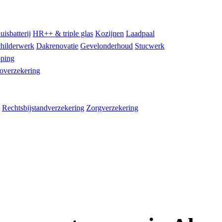
uisbatterij
HR++ & triple glas
Kozijnen
Laadpaal
hilderwerk
Dakrenovatie
Gevelonderhoud
Stucwerk
ping
overzekering
Rechtsbijstandverzekering
Zorgverzekering