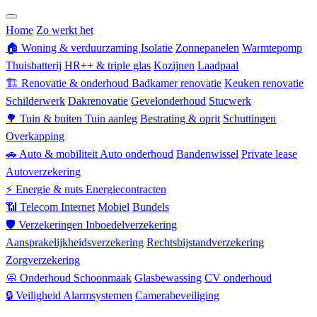
Zorgverzekering
Home
Zo werkt het
🏠
Woning & verduurzaming
Isolatie
Zonnepanelen
Warmtepomp
Thuisbatterij
HR++ & triple glas
Kozijnen
Laadpaal
🏗
Renovatie & onderhoud
Badkamer renovatie
Keuken renovatie
Schilderwerk
Dakrenovatie
Gevelonderhoud
Stucwerk
🌳
Tuin & buiten
Tuin aanleg
Bestrating & oprit
Schuttingen
Overkapping
🚗
Auto & mobiliteit
Auto onderhoud
Bandenwissel
Private lease
Autoverzekering
⚡
Energie & nuts
Energiecontracten
📶
Telecom
Internet
Mobiel
Bundels
🛡
Verzekeringen
Inboedelverzekering
Aansprakelijkheidsverzekering
Rechtsbijstandverzekering
Zorgverzekering
🧼
Onderhoud
Schoonmaak
Glasbewassing
CV onderhoud
🔒
Veiligheid
Alarmsystemen
Camerabeveiliging