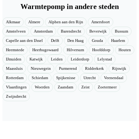
Warmtepomp in andere steden
Alkmaar
Almere
Alphen aan den Rijn
Amersfoort
Amstelveen
Amsterdam
Barendrecht
Beverwijk
Bussum
Capelle aan den IJssel
Delft
Den Haag
Gouda
Haarlem
Heemstede
Heerhugowaard
Hilversum
Hoofddorp
Houten
IJmuiden
Katwijk
Leiden
Leiderdorp
Lelystad
Maassluis
Nieuwegein
Purmerend
Ridderkerk
Rijswijk
Rotterdam
Schiedam
Spijkenisse
Utrecht
Veenendaal
Vlaardingen
Woerden
Zaandam
Zeist
Zoetermeer
Zwijndrecht