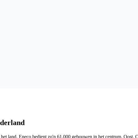
ederland
 het land. Eneco bedient zo'n 61.000 gebouwen in het centrum, Oost, O