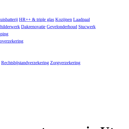
uisbatterij
HR++ & triple glas
Kozijnen
Laadpaal
hilderwerk
Dakrenovatie
Gevelonderhoud
Stucwerk
ping
overzekering
Rechtsbijstandverzekering
Zorgverzekering