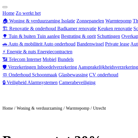
Zorgverzekering
Home
Zo werkt het
🏠
Woning & verduurzaming
Isolatie
Zonnepanelen
Warmtepomp
Th
🏗
Renovatie & onderhoud
Badkamer renovatie
Keuken renovatie
Sc
🌳
Tuin & buiten
Tuin aanleg
Bestrating & oprit
Schuttingen
Overkap
🚗
Auto & mobiliteit
Auto onderhoud
Bandenwissel
Private lease
Aut
⚡
Energie & nuts
Energiecontracten
📶
Telecom
Internet
Mobiel
Bundels
🛡
Verzekeringen
Inboedelverzekering
Aansprakelijkheidsverzekering
🧼
Onderhoud
Schoonmaak
Glasbewassing
CV onderhoud
🔒
Veiligheid
Alarmsystemen
Camerabeveiliging
Doe mee
Home
/
Woning & verduurzaming
/
Warmtepomp
/
Utrecht