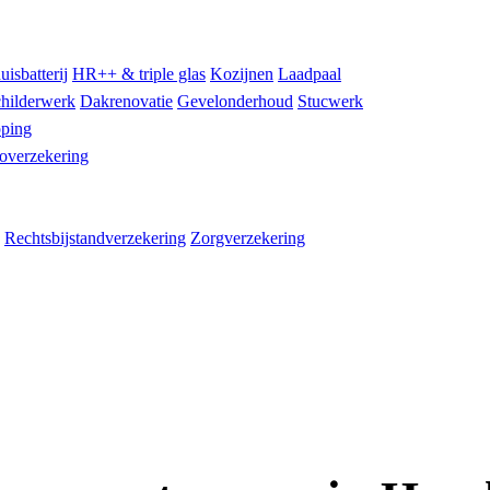
uisbatterij
HR++ & triple glas
Kozijnen
Laadpaal
hilderwerk
Dakrenovatie
Gevelonderhoud
Stucwerk
ping
overzekering
Rechtsbijstandverzekering
Zorgverzekering