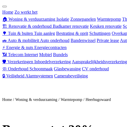
Zorgverzekering
Home
Zo werkt het
🏠
Woning & verduurzaming
Isolatie
Zonnepanelen
Warmtepomp
Th
🏗
Renovatie & onderhoud
Badkamer renovatie
Keuken renovatie
Sc
🌳
Tuin & buiten
Tuin aanleg
Bestrating & oprit
Schuttingen
Overkap
🚗
Auto & mobiliteit
Auto onderhoud
Bandenwissel
Private lease
Aut
⚡
Energie & nuts
Energiecontracten
📶
Telecom
Internet
Mobiel
Bundels
🛡
Verzekeringen
Inboedelverzekering
Aansprakelijkheidsverzekering
🧼
Onderhoud
Schoonmaak
Glasbewassing
CV onderhoud
🔒
Veiligheid
Alarmsystemen
Camerabeveiliging
Doe mee
Home
/
Woning & verduurzaming
/
Warmtepomp
/
Heerhugowaard