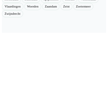
Vlaardingen
Woerden
Zaandam
Zeist
Zoetermeer
Zwijndrecht
Velmont
Collectieve toegang tot betere tarieven. Wij brengen mensen samen
en onderhandelen als groep betere tarieven bij geselecteerde
aanbieders.
Categorieën
🏠 Woning & verduurzaming
🏗 Renovatie & onderhoud
🌳 Tuin & buiten