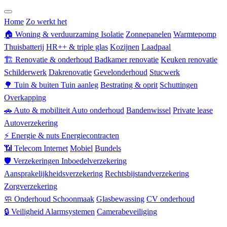
Zorgverzekering
Home
Zo werkt het
🏠
Woning & verduurzaming
Isolatie
Zonnepanelen
Warmtepomp
Thuisbatterij
HR++ & triple glas
Kozijnen
Laadpaal
🏗
Renovatie & onderhoud
Badkamer renovatie
Keuken renovatie
Schilderwerk
Dakrenovatie
Gevelonderhoud
Stucwerk
🌳
Tuin & buiten
Tuin aanleg
Bestrating & oprit
Schuttingen
Overkapping
🚗
Auto & mobiliteit
Auto onderhoud
Bandenwissel
Private lease
Autoverzekering
⚡
Energie & nuts
Energiecontracten
📶
Telecom
Internet
Mobiel
Bundels
🛡
Verzekeringen
Inboedelverzekering
Aansprakelijkheidsverzekering
Rechtsbijstandverzekering
Zorgverzekering
🧼
Onderhoud
Schoonmaak
Glasbewassing
CV onderhoud
🔒
Veiligheid
Alarmsystemen
Camerabeveiliging