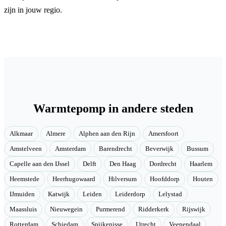
zijn in jouw regio.
Warmtepomp in andere steden
Alkmaar
Almere
Alphen aan den Rijn
Amersfoort
Amstelveen
Amsterdam
Barendrecht
Beverwijk
Bussum
Capelle aan den IJssel
Delft
Den Haag
Dordrecht
Haarlem
Heemstede
Heerhugowaard
Hilversum
Hoofddorp
Houten
IJmuiden
Katwijk
Leiden
Leiderdorp
Lelystad
Maassluis
Nieuwegein
Purmerend
Ridderkerk
Rijswijk
Rotterdam
Schiedam
Spijkenisse
Utrecht
Veenendaal