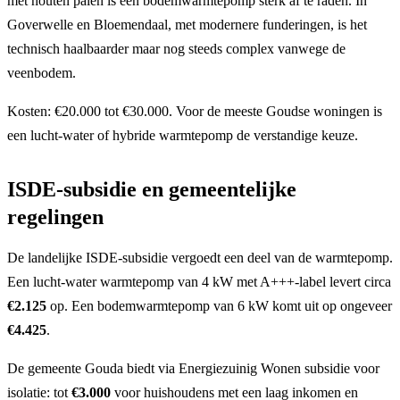
met houten palen is een bodemwarmtepomp sterk af te raden. In
Goverwelle en Bloemendaal, met modernere funderingen, is het
technisch haalbaarder maar nog steeds complex vanwege de
veenbodem.
Kosten: €20.000 tot €30.000. Voor de meeste Goudse woningen is
een lucht-water of hybride warmtepomp de verstandige keuze.
ISDE-subsidie en gemeentelijke
regelingen
De landelijke ISDE-subsidie vergoedt een deel van de warmtepomp.
Een lucht-water warmtepomp van 4 kW met A+++-label levert circa
€2.125
op. Een bodemwarmtepomp van 6 kW komt uit op ongeveer
€4.425
.
De gemeente Gouda biedt via Energiezuinig Wonen subsidie voor
isolatie: tot
€3.000
voor huishoudens met een laag inkomen en