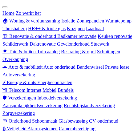
Zorgverzekering
Home
Zo werkt het
🏠
Woning & verduurzaming
Isolatie
Zonnepanelen
Warmtepomp
Thuisbatterij
HR++ & triple glas
Kozijnen
Laadpaal
🏗
Renovatie & onderhoud
Badkamer renovatie
Keuken renovatie
Schilderwerk
Dakrenovatie
Gevelonderhoud
Stucwerk
🌳
Tuin & buiten
Tuin aanleg
Bestrating & oprit
Schuttingen
Overkapping
🚗
Auto & mobiliteit
Auto onderhoud
Bandenwissel
Private lease
Autoverzekering
⚡
Energie & nuts
Energiecontracten
📶
Telecom
Internet
Mobiel
Bundels
🛡
Verzekeringen
Inboedelverzekering
Aansprakelijkheidsverzekering
Rechtsbijstandverzekering
Zorgverzekering
🧼
Onderhoud
Schoonmaak
Glasbewassing
CV onderhoud
🔒
Veiligheid
Alarmsystemen
Camerabeveiliging