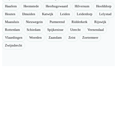
Haarlem
Heemstede
Heerhugowaard
Hilversum
Hoofddorp
Houten
IJmuiden
Katwijk
Leiden
Leiderdorp
Lelystad
Maassluis
Nieuwegein
Purmerend
Ridderkerk
Rijswijk
Rotterdam
Schiedam
Spijkenisse
Utrecht
Veenendaal
Vlaardingen
Woerden
Zaandam
Zeist
Zoetermeer
Zwijndrecht
Velmont
Collectieve toegang tot betere tarieven. Wij brengen mensen samen
en onderhandelen als groep betere tarieven bij geselecteerde
aanbieders.