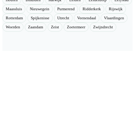
Houten
IJmuiden
Katwijk
Leiden
Leiderdorp
Lelystad
Maassluis
Nieuwegein
Purmerend
Ridderkerk
Rijswijk
Rotterdam
Spijkenisse
Utrecht
Veenendaal
Vlaardingen
Woerden
Zaandam
Zeist
Zoetermeer
Zwijndrecht
Velmont
Collectieve toegang tot betere tarieven. Wij brengen mensen samen
en onderhandelen als groep betere tarieven bij geselecteerde
aanbieders.
Categorieën
🏠 Woning & verduurzaming
🏗 Renovatie & onderhoud