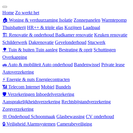
Zorgverzekering
Home
Zo werkt het
🏠
Woning & verduurzaming
Isolatie
Zonnepanelen
Warmtepomp
Thuisbatterij
HR++ & triple glas
Kozijnen
Laadpaal
🏗
Renovatie & onderhoud
Badkamer renovatie
Keuken renovatie
Schilderwerk
Dakrenovatie
Gevelonderhoud
Stucwerk
🌳
Tuin & buiten
Tuin aanleg
Bestrating & oprit
Schuttingen
Overkapping
🚗
Auto & mobiliteit
Auto onderhoud
Bandenwissel
Private lease
Autoverzekering
⚡
Energie & nuts
Energiecontracten
📶
Telecom
Internet
Mobiel
Bundels
🛡
Verzekeringen
Inboedelverzekering
Aansprakelijkheidsverzekering
Rechtsbijstandverzekering
Zorgverzekering
🧼
Onderhoud
Schoonmaak
Glasbewassing
CV onderhoud
🔒
Veiligheid
Alarmsystemen
Camerabeveiliging