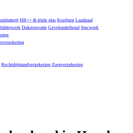
uisbatterij
HR++ & triple glas
Kozijnen
Laadpaal
hilderwerk
Dakrenovatie
Gevelonderhoud
Stucwerk
ping
overzekering
Rechtsbijstandverzekering
Zorgverzekering