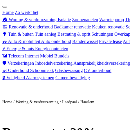
Zorgverzekering
Home
Zo werkt het
🏠
Woning & verduurzaming
Isolatie
Zonnepanelen
Warmtepomp
Th
🏗
Renovatie & onderhoud
Badkamer renovatie
Keuken renovatie
Sc
🌳
Tuin & buiten
Tuin aanleg
Bestrating & oprit
Schuttingen
Overkap
🚗
Auto & mobiliteit
Auto onderhoud
Bandenwissel
Private lease
Aut
⚡
Energie & nuts
Energiecontracten
📶
Telecom
Internet
Mobiel
Bundels
🛡
Verzekeringen
Inboedelverzekering
Aansprakelijkheidsverzekering
🧼
Onderhoud
Schoonmaak
Glasbewassing
CV onderhoud
🔒
Veiligheid
Alarmsystemen
Camerabeveiliging
Doe mee
Home
/
Woning & verduurzaming
/
Laadpaal
/
Haarlem