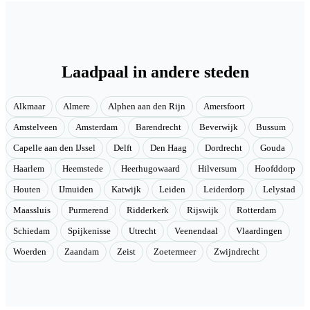
Laadpaal in andere steden
Alkmaar
Almere
Alphen aan den Rijn
Amersfoort
Amstelveen
Amsterdam
Barendrecht
Beverwijk
Bussum
Capelle aan den IJssel
Delft
Den Haag
Dordrecht
Gouda
Haarlem
Heemstede
Heerhugowaard
Hilversum
Hoofddorp
Houten
IJmuiden
Katwijk
Leiden
Leiderdorp
Lelystad
Maassluis
Purmerend
Ridderkerk
Rijswijk
Rotterdam
Schiedam
Spijkenisse
Utrecht
Veenendaal
Vlaardingen
Woerden
Zaandam
Zeist
Zoetermeer
Zwijndrecht