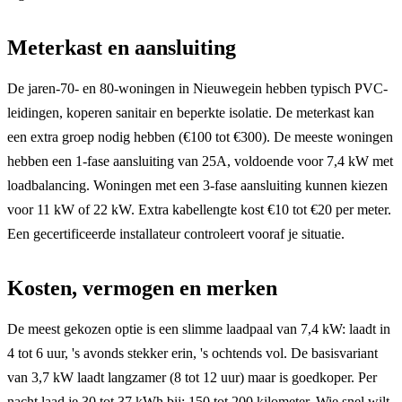
Meterkast en aansluiting
De jaren-70- en 80-woningen in Nieuwegein hebben typisch PVC-
leidingen, koperen sanitair en beperkte isolatie. De meterkast kan
een extra groep nodig hebben (€100 tot €300). De meeste woningen
hebben een 1-fase aansluiting van 25A, voldoende voor 7,4 kW met
loadbalancing. Woningen met een 3-fase aansluiting kunnen kiezen
voor 11 kW of 22 kW. Extra kabellengte kost €10 tot €20 per meter.
Een gecertificeerde installateur controleert vooraf je situatie.
Kosten, vermogen en merken
De meest gekozen optie is een slimme laadpaal van 7,4 kW: laadt in
4 tot 6 uur, 's avonds stekker erin, 's ochtends vol. De basisvariant
van 3,7 kW laadt langzamer (8 tot 12 uur) maar is goedkoper. Per
nacht laad je 30 tot 37 kWh bij: 150 tot 200 kilometer. Wie snel wilt