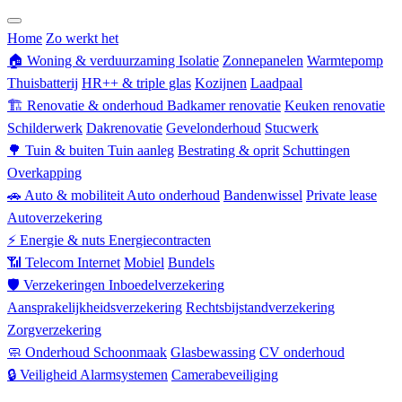
Zorgverzekering
Home
Zo werkt het
🏠
Woning & verduurzaming
Isolatie
Zonnepanelen
Warmtepomp
Thuisbatterij
HR++ & triple glas
Kozijnen
Laadpaal
🏗
Renovatie & onderhoud
Badkamer renovatie
Keuken renovatie
Schilderwerk
Dakrenovatie
Gevelonderhoud
Stucwerk
🌳
Tuin & buiten
Tuin aanleg
Bestrating & oprit
Schuttingen
Overkapping
🚗
Auto & mobiliteit
Auto onderhoud
Bandenwissel
Private lease
Autoverzekering
⚡
Energie & nuts
Energiecontracten
📶
Telecom
Internet
Mobiel
Bundels
🛡
Verzekeringen
Inboedelverzekering
Aansprakelijkheidsverzekering
Rechtsbijstandverzekering
Zorgverzekering
🧼
Onderhoud
Schoonmaak
Glasbewassing
CV onderhoud
🔒
Veiligheid
Alarmsystemen
Camerabeveiliging