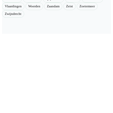
Vlaardingen
Woerden
Zaandam
Zeist
Zoetermeer
Zwijndrecht
Velmont
Collectieve toegang tot betere tarieven. Wij brengen mensen samen
en onderhandelen als groep betere tarieven bij geselecteerde
aanbieders.
Categorieën
🏠 Woning & verduurzaming
🏗 Renovatie & onderhoud
🌳 Tuin & buiten