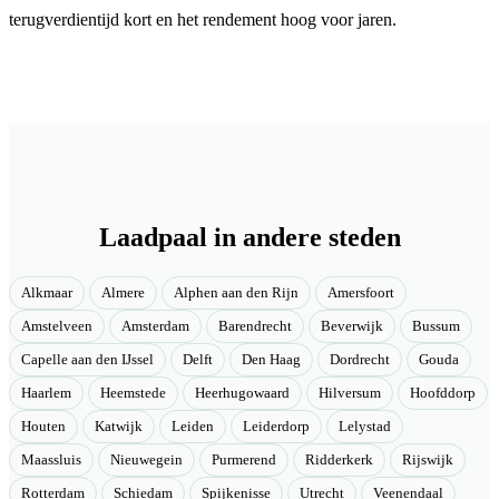
terugverdientijd kort en het rendement hoog voor jaren.
Laadpaal in andere steden
Alkmaar
Almere
Alphen aan den Rijn
Amersfoort
Amstelveen
Amsterdam
Barendrecht
Beverwijk
Bussum
Capelle aan den IJssel
Delft
Den Haag
Dordrecht
Gouda
Haarlem
Heemstede
Heerhugowaard
Hilversum
Hoofddorp
Houten
Katwijk
Leiden
Leiderdorp
Lelystad
Maassluis
Nieuwegein
Purmerend
Ridderkerk
Rijswijk
Rotterdam
Schiedam
Spijkenisse
Utrecht
Veenendaal