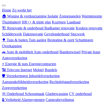
Zorgverzekering
Home
Zo werkt het
🏠
Woning & verduurzaming
Isolatie
Zonnepanelen
Warmtepomp
Thuisbatterij
HR++ & triple glas
Kozijnen
Laadpaal
🏗
Renovatie & onderhoud
Badkamer renovatie
Keuken renovatie
Schilderwerk
Dakrenovatie
Gevelonderhoud
Stucwerk
🌳
Tuin & buiten
Tuin aanleg
Bestrating & oprit
Schuttingen
Overkapping
🚗
Auto & mobiliteit
Auto onderhoud
Bandenwissel
Private lease
Autoverzekering
⚡
Energie & nuts
Energiecontracten
📶
Telecom
Internet
Mobiel
Bundels
🛡
Verzekeringen
Inboedelverzekering
Aansprakelijkheidsverzekering
Rechtsbijstandverzekering
Zorgverzekering
🧼
Onderhoud
Schoonmaak
Glasbewassing
CV onderhoud
🔒
Veiligheid
Alarmsystemen
Camerabeveiliging