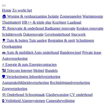
Zorgverzekering
Home
Zo werkt het
🏠
Woning & verduurzaming
Isolatie
Zonnepanelen
Warmtepomp
Thuisbatterij
HR++ & triple glas
Kozijnen
Laadpaal
🏗
Renovatie & onderhoud
Badkamer renovatie
Keuken renovatie
Schilderwerk
Dakrenovatie
Gevelonderhoud
Stucwerk
🌳
Tuin & buiten
Tuin aanleg
Bestrating & oprit
Schuttingen
Overkapping
🚗
Auto & mobiliteit
Auto onderhoud
Bandenwissel
Private lease
Autoverzekering
⚡
Energie & nuts
Energiecontracten
📶
Telecom
Internet
Mobiel
Bundels
🛡
Verzekeringen
Inboedelverzekering
Aansprakelijkheidsverzekering
Rechtsbijstandverzekering
Zorgverzekering
🧼
Onderhoud
Schoonmaak
Glasbewassing
CV onderhoud
🔒
Veiligheid
Alarmsystemen
Camerabeveiliging