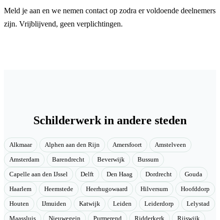
Meld je aan en we nemen contact op zodra er voldoende deelnemers
zijn. Vrijblijvend, geen verplichtingen.
Schilderwerk in andere steden
Alkmaar
Alphen aan den Rijn
Amersfoort
Amstelveen
Amsterdam
Barendrecht
Beverwijk
Bussum
Capelle aan den IJssel
Delft
Den Haag
Dordrecht
Gouda
Haarlem
Heemstede
Heerhugowaard
Hilversum
Hoofddorp
Houten
IJmuiden
Katwijk
Leiden
Leiderdorp
Lelystad
Maassluis
Nieuwegein
Purmerend
Ridderkerk
Rijswijk