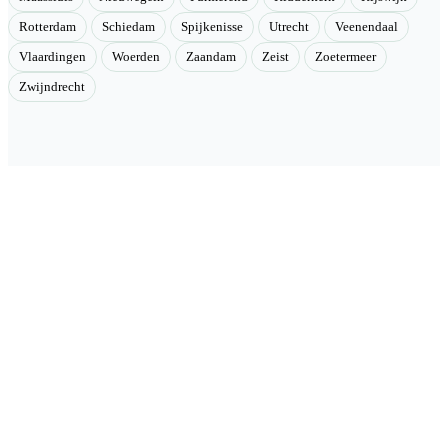
Rotterdam
Schiedam
Spijkenisse
Utrecht
Veenendaal
Vlaardingen
Woerden
Zaandam
Zeist
Zoetermeer
Zwijndrecht
Velmont
Collectieve toegang tot betere tarieven. Wij brengen mensen samen
en onderhandelen als groep betere tarieven bij geselecteerde
aanbieders.
Categorieën
🏠 Woning & verduurzaming
🏗 Renovatie & onderhoud