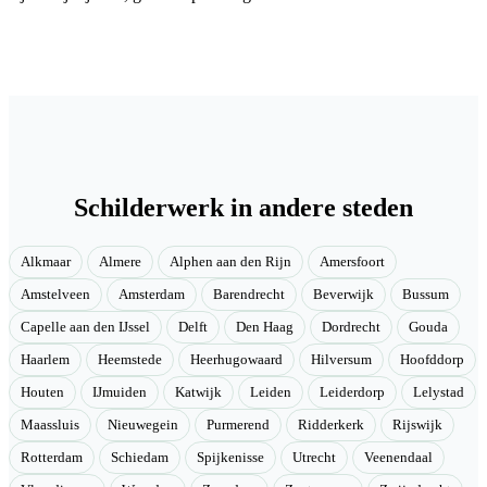
Schilderwerk in andere steden
Alkmaar
Almere
Alphen aan den Rijn
Amersfoort
Amstelveen
Amsterdam
Barendrecht
Beverwijk
Bussum
Capelle aan den IJssel
Delft
Den Haag
Dordrecht
Gouda
Haarlem
Heemstede
Heerhugowaard
Hilversum
Hoofddorp
Houten
IJmuiden
Katwijk
Leiden
Leiderdorp
Lelystad
Maassluis
Nieuwegein
Purmerend
Ridderkerk
Rijswijk
Rotterdam
Schiedam
Spijkenisse
Utrecht
Veenendaal