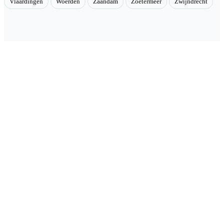
Vlaardingen
Woerden
Zaandam
Zoetermeer
Zwijndrecht
Velmont
Collectieve toegang tot betere tarieven. Wij brengen mensen samen
en onderhandelen als groep betere tarieven bij geselecteerde
aanbieders.
Categorieën
🏠 Woning & verduurzaming
🏗 Renovatie & onderhoud
🌳 Tuin & buiten
🚗 Auto & mobiliteit
⚡ Energie & nuts
📶 Telecom