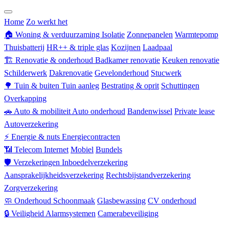
Zorgverzekering
Home
Zo werkt het
🏠
Woning & verduurzaming
Isolatie
Zonnepanelen
Warmtepomp
Thuisbatterij
HR++ & triple glas
Kozijnen
Laadpaal
🏗
Renovatie & onderhoud
Badkamer renovatie
Keuken renovatie
Schilderwerk
Dakrenovatie
Gevelonderhoud
Stucwerk
🌳
Tuin & buiten
Tuin aanleg
Bestrating & oprit
Schuttingen
Overkapping
🚗
Auto & mobiliteit
Auto onderhoud
Bandenwissel
Private lease
Autoverzekering
⚡
Energie & nuts
Energiecontracten
📶
Telecom
Internet
Mobiel
Bundels
🛡
Verzekeringen
Inboedelverzekering
Aansprakelijkheidsverzekering
Rechtsbijstandverzekering
Zorgverzekering
🧼
Onderhoud
Schoonmaak
Glasbewassing
CV onderhoud
🔒
Veiligheid
Alarmsystemen
Camerabeveiliging