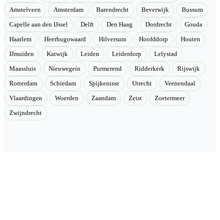
Amstelveen
Amsterdam
Barendrecht
Beverwijk
Bussum
Capelle aan den IJssel
Delft
Den Haag
Dordrecht
Gouda
Haarlem
Heerhugowaard
Hilversum
Hoofddorp
Houten
IJmuiden
Katwijk
Leiden
Leiderdorp
Lelystad
Maassluis
Nieuwegein
Purmerend
Ridderkerk
Rijswijk
Rotterdam
Schiedam
Spijkenisse
Utrecht
Veenendaal
Vlaardingen
Woerden
Zaandam
Zeist
Zoetermeer
Zwijndrecht
Velmont
Collectieve toegang tot betere tarieven. Wij brengen mensen samen
en onderhandelen als groep betere tarieven bij geselecteerde