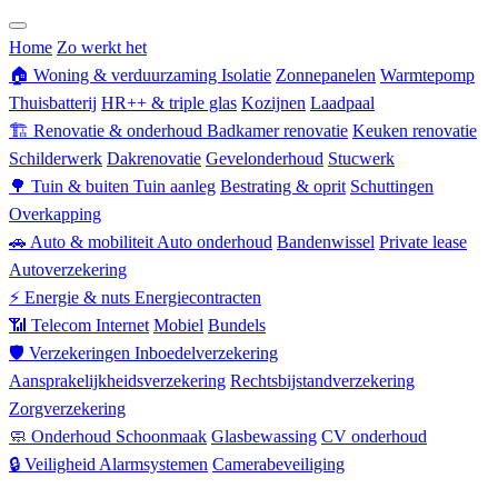
Zorgverzekering
Home
Zo werkt het
🏠
Woning & verduurzaming
Isolatie
Zonnepanelen
Warmtepomp
Thuisbatterij
HR++ & triple glas
Kozijnen
Laadpaal
🏗
Renovatie & onderhoud
Badkamer renovatie
Keuken renovatie
Schilderwerk
Dakrenovatie
Gevelonderhoud
Stucwerk
🌳
Tuin & buiten
Tuin aanleg
Bestrating & oprit
Schuttingen
Overkapping
🚗
Auto & mobiliteit
Auto onderhoud
Bandenwissel
Private lease
Autoverzekering
⚡
Energie & nuts
Energiecontracten
📶
Telecom
Internet
Mobiel
Bundels
🛡
Verzekeringen
Inboedelverzekering
Aansprakelijkheidsverzekering
Rechtsbijstandverzekering
Zorgverzekering
🧼
Onderhoud
Schoonmaak
Glasbewassing
CV onderhoud
🔒
Veiligheid
Alarmsystemen
Camerabeveiliging