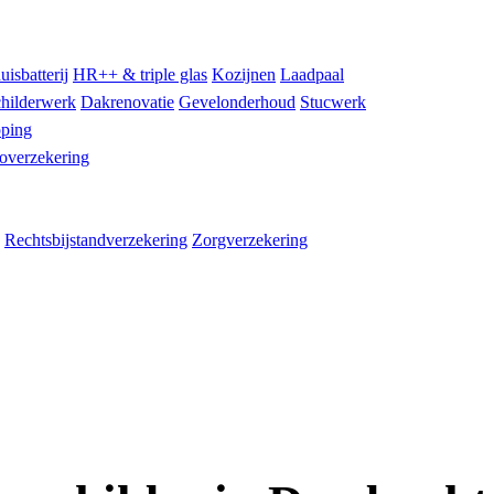
uisbatterij
HR++ & triple glas
Kozijnen
Laadpaal
hilderwerk
Dakrenovatie
Gevelonderhoud
Stucwerk
ping
overzekering
Rechtsbijstandverzekering
Zorgverzekering