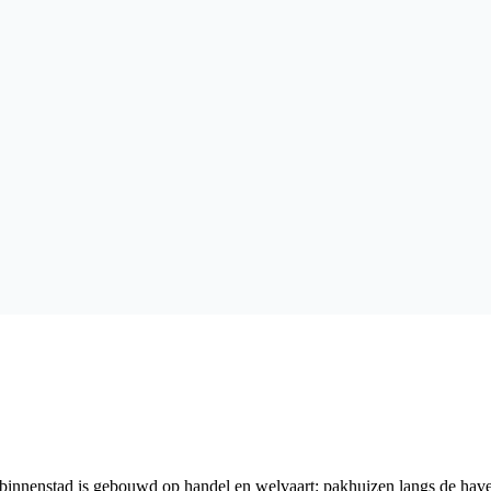
e binnenstad is gebouwd op handel en welvaart: pakhuizen langs de ha