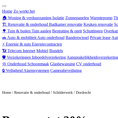
Zorgverzekering
Home
Zo werkt het
🏠
Woning & verduurzaming
Isolatie
Zonnepanelen
Warmtepomp
Th
🏗
Renovatie & onderhoud
Badkamer renovatie
Keuken renovatie
Sc
🌳
Tuin & buiten
Tuin aanleg
Bestrating & oprit
Schuttingen
Overkap
🚗
Auto & mobiliteit
Auto onderhoud
Bandenwissel
Private lease
Aut
⚡
Energie & nuts
Energiecontracten
📶
Telecom
Internet
Mobiel
Bundels
🛡
Verzekeringen
Inboedelverzekering
Aansprakelijkheidsverzekering
🧼
Onderhoud
Schoonmaak
Glasbewassing
CV onderhoud
🔒
Veiligheid
Alarmsystemen
Camerabeveiliging
Doe mee
Home
/
Renovatie & onderhoud
/
Schilderwerk
/
Dordrecht