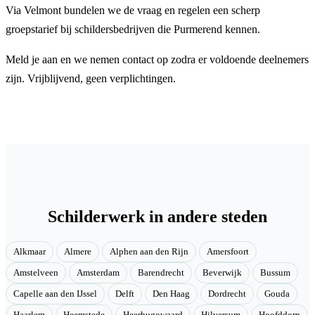
Via Velmont bundelen we de vraag en regelen een scherp
groepstarief bij schildersbedrijven die Purmerend kennen.
Meld je aan en we nemen contact op zodra er voldoende deelnemers
zijn. Vrijblijvend, geen verplichtingen.
Schilderwerk in andere steden
Alkmaar
Almere
Alphen aan den Rijn
Amersfoort
Amstelveen
Amsterdam
Barendrecht
Beverwijk
Bussum
Capelle aan den IJssel
Delft
Den Haag
Dordrecht
Gouda
Haarlem
Heemstede
Heerhugowaard
Hilversum
Hoofddorp