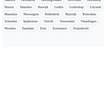
Houten
IJmuiden
Katwijk
Leiden
Leiderdorp
Lelystad
Maassluis
Nieuwegein
Ridderkerk
Rijswijk
Rotterdam
Schiedam
Spijkenisse
Utrecht
Veenendaal
Vlaardingen
Woerden
Zaandam
Zeist
Zoetermeer
Zwijndrecht
Velmont
Collectieve toegang tot betere tarieven. Wij brengen mensen samen
en onderhandelen als groep betere tarieven bij geselecteerde
aanbieders.
Categorieën
🏠 Woning & verduurzaming