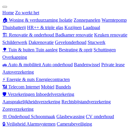
Zorgverzekering
Home
Zo werkt het
🏠
Woning & verduurzaming
Isolatie
Zonnepanelen
Warmtepomp
Thuisbatterij
HR++ & triple glas
Kozijnen
Laadpaal
🏗
Renovatie & onderhoud
Badkamer renovatie
Keuken renovatie
Schilderwerk
Dakrenovatie
Gevelonderhoud
Stucwerk
🌳
Tuin & buiten
Tuin aanleg
Bestrating & oprit
Schuttingen
Overkapping
🚗
Auto & mobiliteit
Auto onderhoud
Bandenwissel
Private lease
Autoverzekering
⚡
Energie & nuts
Energiecontracten
📶
Telecom
Internet
Mobiel
Bundels
🛡
Verzekeringen
Inboedelverzekering
Aansprakelijkheidsverzekering
Rechtsbijstandverzekering
Zorgverzekering
🧼
Onderhoud
Schoonmaak
Glasbewassing
CV onderhoud
🔒
Veiligheid
Alarmsystemen
Camerabeveiliging