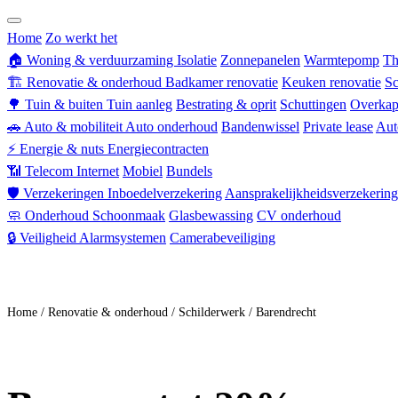
Zorgverzekering
Home
Zo werkt het
🏠
Woning & verduurzaming
Isolatie
Zonnepanelen
Warmtepomp
Th
🏗
Renovatie & onderhoud
Badkamer renovatie
Keuken renovatie
Sc
🌳
Tuin & buiten
Tuin aanleg
Bestrating & oprit
Schuttingen
Overkap
🚗
Auto & mobiliteit
Auto onderhoud
Bandenwissel
Private lease
Aut
⚡
Energie & nuts
Energiecontracten
📶
Telecom
Internet
Mobiel
Bundels
🛡
Verzekeringen
Inboedelverzekering
Aansprakelijkheidsverzekering
🧼
Onderhoud
Schoonmaak
Glasbewassing
CV onderhoud
🔒
Veiligheid
Alarmsystemen
Camerabeveiliging
Doe mee
Home
/
Renovatie & onderhoud
/
Schilderwerk
/
Barendrecht