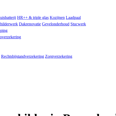
uisbatterij
HR++ & triple glas
Kozijnen
Laadpaal
hilderwerk
Dakrenovatie
Gevelonderhoud
Stucwerk
ping
overzekering
Rechtsbijstandverzekering
Zorgverzekering