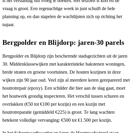
is het verstandig om vroeg te boeken. Het seizoen is kort en de
vraag is groot. Een regenachtige week in juni schuift de hele
planning op, en dan stapelen de wachtlijsten zich op richting het
najaar.
Bergpolder en Blijdorp: jaren-30 parels
Bergpolder en Blijdorp zijn beschermde stadsgezichten uit de jaren
30. Middenklassewijken met karakteristieke bakstenen woningen,
brede straten en groene voortuinen. De houten kozijnen in deze
wijken zijn 90 jaar oud. Veel zijn al meerdere keren gerepareerd met
houtrotrepair (epoxy). Een schilder die hier aan de slag gaat, moet
het houtwerk grondig inspecteren. Het verschil tussen schuren en
overlakken (€50 tot €100 per kozijn) en een kozijn met
houtrotreparatie (gemiddeld €225) is groot. Te lang wachten
betekent volledige vervanging: €500 tot €1.500 per kozijn.
In het Scheepvaartkwartier en langs de Heemraadssingel staan