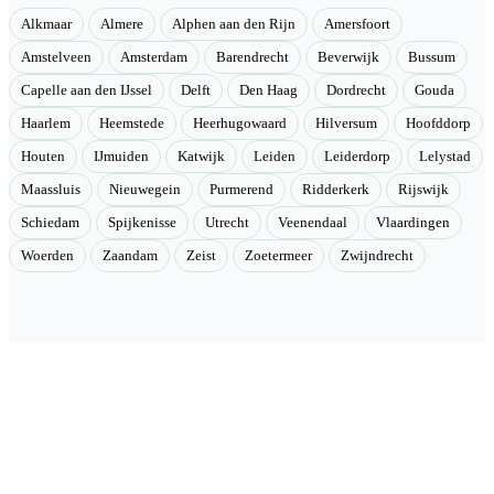
Alkmaar
Almere
Alphen aan den Rijn
Amersfoort
Amstelveen
Amsterdam
Barendrecht
Beverwijk
Bussum
Capelle aan den IJssel
Delft
Den Haag
Dordrecht
Gouda
Haarlem
Heemstede
Heerhugowaard
Hilversum
Hoofddorp
Houten
IJmuiden
Katwijk
Leiden
Leiderdorp
Lelystad
Maassluis
Nieuwegein
Purmerend
Ridderkerk
Rijswijk
Schiedam
Spijkenisse
Utrecht
Veenendaal
Vlaardingen
Woerden
Zaandam
Zeist
Zoetermeer
Zwijndrecht
Velmont
Collectieve toegang tot betere tarieven. Wij brengen mensen samen
en onderhandelen als groep betere tarieven bij geselecteerde