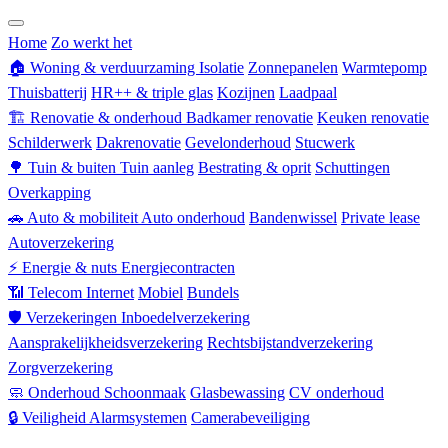
Zorgverzekering
Home
Zo werkt het
🏠
Woning & verduurzaming
Isolatie
Zonnepanelen
Warmtepomp
Thuisbatterij
HR++ & triple glas
Kozijnen
Laadpaal
🏗
Renovatie & onderhoud
Badkamer renovatie
Keuken renovatie
Schilderwerk
Dakrenovatie
Gevelonderhoud
Stucwerk
🌳
Tuin & buiten
Tuin aanleg
Bestrating & oprit
Schuttingen
Overkapping
🚗
Auto & mobiliteit
Auto onderhoud
Bandenwissel
Private lease
Autoverzekering
⚡
Energie & nuts
Energiecontracten
📶
Telecom
Internet
Mobiel
Bundels
🛡
Verzekeringen
Inboedelverzekering
Aansprakelijkheidsverzekering
Rechtsbijstandverzekering
Zorgverzekering
🧼
Onderhoud
Schoonmaak
Glasbewassing
CV onderhoud
🔒
Veiligheid
Alarmsystemen
Camerabeveiliging