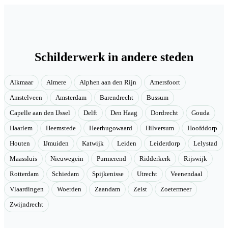
Schilderwerk in andere steden
Alkmaar
Almere
Alphen aan den Rijn
Amersfoort
Amstelveen
Amsterdam
Barendrecht
Bussum
Capelle aan den IJssel
Delft
Den Haag
Dordrecht
Gouda
Haarlem
Heemstede
Heerhugowaard
Hilversum
Hoofddorp
Houten
IJmuiden
Katwijk
Leiden
Leiderdorp
Lelystad
Maassluis
Nieuwegein
Purmerend
Ridderkerk
Rijswijk
Rotterdam
Schiedam
Spijkenisse
Utrecht
Veenendaal
Vlaardingen
Woerden
Zaandam
Zeist
Zoetermeer
Zwijndrecht