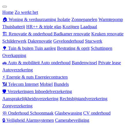
Zorgverzekering
Home
Zo werkt het
🏠
Woning & verduurzaming
Isolatie
Zonnepanelen
Warmtepomp
Thuisbatterij
HR++ & triple glas
Kozijnen
Laadpaal
🏗
Renovatie & onderhoud
Badkamer renovatie
Keuken renovatie
Schilderwerk
Dakrenovatie
Gevelonderhoud
Stucwerk
🌳
Tuin & buiten
Tuin aanleg
Bestrating & oprit
Schuttingen
Overkapping
🚗
Auto & mobiliteit
Auto onderhoud
Bandenwissel
Private lease
Autoverzekering
⚡
Energie & nuts
Energiecontracten
📶
Telecom
Internet
Mobiel
Bundels
🛡
Verzekeringen
Inboedelverzekering
Aansprakelijkheidsverzekering
Rechtsbijstandverzekering
Zorgverzekering
🧼
Onderhoud
Schoonmaak
Glasbewassing
CV onderhoud
🔒
Veiligheid
Alarmsystemen
Camerabeveiliging