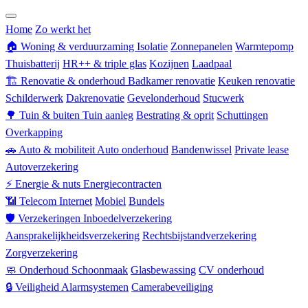
Zorgverzekering
Home
Zo werkt het
🏠
Woning & verduurzaming
Isolatie
Zonnepanelen
Warmtepomp
Thuisbatterij
HR++ & triple glas
Kozijnen
Laadpaal
🏗
Renovatie & onderhoud
Badkamer renovatie
Keuken renovatie
Schilderwerk
Dakrenovatie
Gevelonderhoud
Stucwerk
🌳
Tuin & buiten
Tuin aanleg
Bestrating & oprit
Schuttingen
Overkapping
🚗
Auto & mobiliteit
Auto onderhoud
Bandenwissel
Private lease
Autoverzekering
⚡
Energie & nuts
Energiecontracten
📶
Telecom
Internet
Mobiel
Bundels
🛡
Verzekeringen
Inboedelverzekering
Aansprakelijkheidsverzekering
Rechtsbijstandverzekering
Zorgverzekering
🧼
Onderhoud
Schoonmaak
Glasbewassing
CV onderhoud
🔒
Veiligheid
Alarmsystemen
Camerabeveiliging