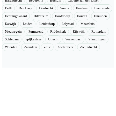
Barendrecht
Beverwijk
Bussum
Capelle aan den IJssel
Delft
Den Haag
Dordrecht
Gouda
Haarlem
Heemstede
Heerhugowaard
Hilversum
Hoofddorp
Houten
IJmuiden
Katwijk
Leiden
Leiderdorp
Lelystad
Maassluis
Nieuwegein
Purmerend
Ridderkerk
Rijswijk
Rotterdam
Schiedam
Spijkenisse
Utrecht
Veenendaal
Vlaardingen
Woerden
Zaandam
Zeist
Zoetermeer
Zwijndrecht
Velmont
Collectieve toegang tot betere tarieven. Wij brengen mensen samen
en onderhandelen als groep betere tarieven bij geselecteerde
aanbieders.