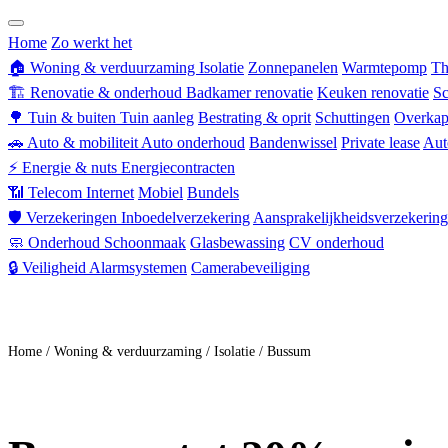
Zorgverzekering
Home
Zo werkt het
🏠
Woning & verduurzaming
Isolatie
Zonnepanelen
Warmtepomp
Th
🏗
Renovatie & onderhoud
Badkamer renovatie
Keuken renovatie
Sc
🌳
Tuin & buiten
Tuin aanleg
Bestrating & oprit
Schuttingen
Overkap
🚗
Auto & mobiliteit
Auto onderhoud
Bandenwissel
Private lease
Aut
⚡
Energie & nuts
Energiecontracten
📶
Telecom
Internet
Mobiel
Bundels
🛡
Verzekeringen
Inboedelverzekering
Aansprakelijkheidsverzekering
🧼
Onderhoud
Schoonmaak
Glasbewassing
CV onderhoud
🔒
Veiligheid
Alarmsystemen
Camerabeveiliging
Doe mee
Home
/
Woning & verduurzaming
/
Isolatie
/
Bussum