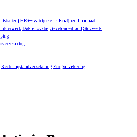
uisbatterij
HR++ & triple glas
Kozijnen
Laadpaal
hilderwerk
Dakrenovatie
Gevelonderhoud
Stucwerk
ping
overzekering
Rechtsbijstandverzekering
Zorgverzekering