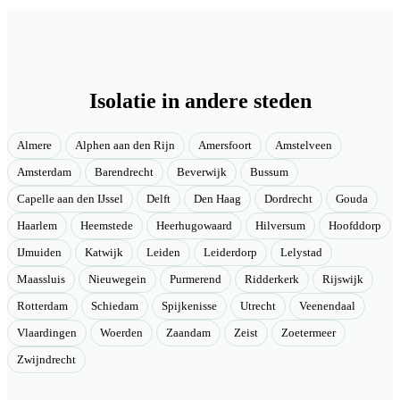
Isolatie in andere steden
Almere
Alphen aan den Rijn
Amersfoort
Amstelveen
Amsterdam
Barendrecht
Beverwijk
Bussum
Capelle aan den IJssel
Delft
Den Haag
Dordrecht
Gouda
Haarlem
Heemstede
Heerhugowaard
Hilversum
Hoofddorp
IJmuiden
Katwijk
Leiden
Leiderdorp
Lelystad
Maassluis
Nieuwegein
Purmerend
Ridderkerk
Rijswijk
Rotterdam
Schiedam
Spijkenisse
Utrecht
Veenendaal
Vlaardingen
Woerden
Zaandam
Zeist
Zoetermeer
Zwijndrecht