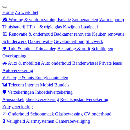
Zorgverzekering
Home
Zo werkt het
🏠
Woning & verduurzaming
Isolatie
Zonnepanelen
Warmtepomp
Thuisbatterij
HR++ & triple glas
Kozijnen
Laadpaal
🏗
Renovatie & onderhoud
Badkamer renovatie
Keuken renovatie
Schilderwerk
Dakrenovatie
Gevelonderhoud
Stucwerk
🌳
Tuin & buiten
Tuin aanleg
Bestrating & oprit
Schuttingen
Overkapping
🚗
Auto & mobiliteit
Auto onderhoud
Bandenwissel
Private lease
Autoverzekering
⚡
Energie & nuts
Energiecontracten
📶
Telecom
Internet
Mobiel
Bundels
🛡
Verzekeringen
Inboedelverzekering
Aansprakelijkheidsverzekering
Rechtsbijstandverzekering
Zorgverzekering
🧼
Onderhoud
Schoonmaak
Glasbewassing
CV onderhoud
🔒
Veiligheid
Alarmsystemen
Camerabeveiliging