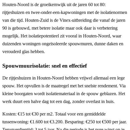
Houten-Noord is de groeikernwijk uit de jaren 60 tot 80:
rijtjeshuizen en twee-onder-een-kapwoningen met de isolatienormen
van die tijd. Houten-Zuid is de Vinex-uitbreiding die vanaf de jaren
90 is gebouwd, met betere isolatie maar ook daar is verbetering
mogelijk. Het isolatiepotentieel zit vooral in Houten-Noord, waar
duizenden woningen ongeïsoleerde spouwmuren, dunne daken en
verouderd glas hebben.
Spouwmuurisolatie: snel en effectief
De rijtjeshuizen in Houten-Noord hebben vrijwel allemaal een lege
spouw. Het opvullen is de maatregel met het snelste rendement. Via
kleine boorgaten wordt isolatiemateriaal in de spouw geblazen. Het
werk duurt een halve dag tot een dag, zonder overlast in huis.
Kosten: €15 tot €30 per m2. Totaal voor een gemiddelde
tussenwoning: €1.600 tot €3.200. Besparing: €250 tot €500 per jaar.
Terugverdientijd: 3 tot 5 jaar. Na die periode is het pure winst op je