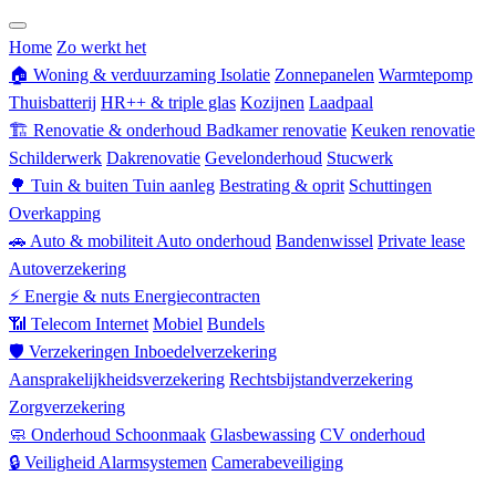
Zorgverzekering
Home
Zo werkt het
🏠
Woning & verduurzaming
Isolatie
Zonnepanelen
Warmtepomp
Thuisbatterij
HR++ & triple glas
Kozijnen
Laadpaal
🏗
Renovatie & onderhoud
Badkamer renovatie
Keuken renovatie
Schilderwerk
Dakrenovatie
Gevelonderhoud
Stucwerk
🌳
Tuin & buiten
Tuin aanleg
Bestrating & oprit
Schuttingen
Overkapping
🚗
Auto & mobiliteit
Auto onderhoud
Bandenwissel
Private lease
Autoverzekering
⚡
Energie & nuts
Energiecontracten
📶
Telecom
Internet
Mobiel
Bundels
🛡
Verzekeringen
Inboedelverzekering
Aansprakelijkheidsverzekering
Rechtsbijstandverzekering
Zorgverzekering
🧼
Onderhoud
Schoonmaak
Glasbewassing
CV onderhoud
🔒
Veiligheid
Alarmsystemen
Camerabeveiliging