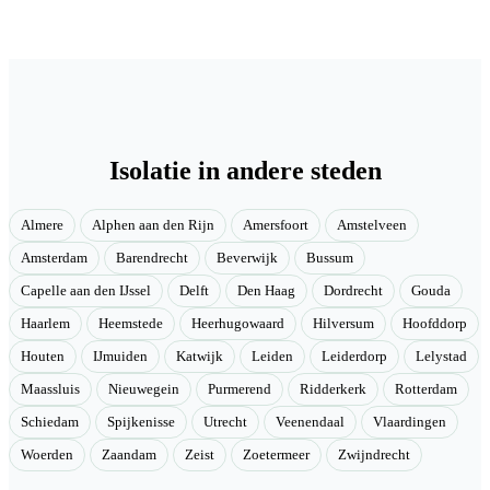
Isolatie in andere steden
Almere
Alphen aan den Rijn
Amersfoort
Amstelveen
Amsterdam
Barendrecht
Beverwijk
Bussum
Capelle aan den IJssel
Delft
Den Haag
Dordrecht
Gouda
Haarlem
Heemstede
Heerhugowaard
Hilversum
Hoofddorp
Houten
IJmuiden
Katwijk
Leiden
Leiderdorp
Lelystad
Maassluis
Nieuwegein
Purmerend
Ridderkerk
Rotterdam
Schiedam
Spijkenisse
Utrecht
Veenendaal
Vlaardingen
Woerden
Zaandam
Zeist
Zoetermeer
Zwijndrecht