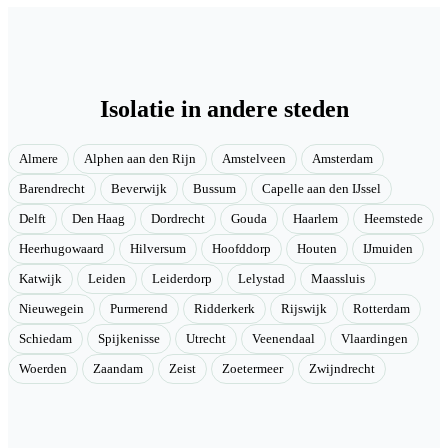
Isolatie in andere steden
Almere
Alphen aan den Rijn
Amstelveen
Amsterdam
Barendrecht
Beverwijk
Bussum
Capelle aan den IJssel
Delft
Den Haag
Dordrecht
Gouda
Haarlem
Heemstede
Heerhugowaard
Hilversum
Hoofddorp
Houten
IJmuiden
Katwijk
Leiden
Leiderdorp
Lelystad
Maassluis
Nieuwegein
Purmerend
Ridderkerk
Rijswijk
Rotterdam
Schiedam
Spijkenisse
Utrecht
Veenendaal
Vlaardingen
Woerden
Zaandam
Zeist
Zoetermeer
Zwijndrecht