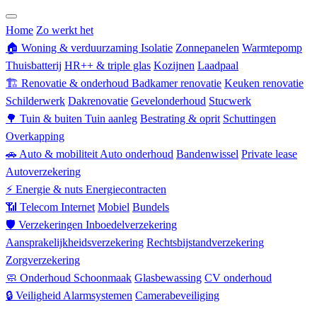
Zorgverzekering
Home
Zo werkt het
🏠
Woning & verduurzaming
Isolatie
Zonnepanelen
Warmtepomp
Thuisbatterij
HR++ & triple glas
Kozijnen
Laadpaal
🏗
Renovatie & onderhoud
Badkamer renovatie
Keuken renovatie
Schilderwerk
Dakrenovatie
Gevelonderhoud
Stucwerk
🌳
Tuin & buiten
Tuin aanleg
Bestrating & oprit
Schuttingen
Overkapping
🚗
Auto & mobiliteit
Auto onderhoud
Bandenwissel
Private lease
Autoverzekering
⚡
Energie & nuts
Energiecontracten
📶
Telecom
Internet
Mobiel
Bundels
🛡
Verzekeringen
Inboedelverzekering
Aansprakelijkheidsverzekering
Rechtsbijstandverzekering
Zorgverzekering
🧼
Onderhoud
Schoonmaak
Glasbewassing
CV onderhoud
🔒
Veiligheid
Alarmsystemen
Camerabeveiliging