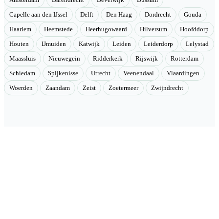
Amsterdam
Barendrecht
Beverwijk
Bussum
Capelle aan den IJssel
Delft
Den Haag
Dordrecht
Gouda
Haarlem
Heemstede
Heerhugowaard
Hilversum
Hoofddorp
Houten
IJmuiden
Katwijk
Leiden
Leiderdorp
Lelystad
Maassluis
Nieuwegein
Ridderkerk
Rijswijk
Rotterdam
Schiedam
Spijkenisse
Utrecht
Veenendaal
Vlaardingen
Woerden
Zaandam
Zeist
Zoetermeer
Zwijndrecht
Velmont
Collectieve toegang tot betere tarieven. Wij brengen mensen samen
en onderhandelen als groep betere tarieven bij geselecteerde
aanbieders.