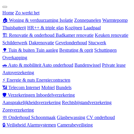
Zorgverzekering
Home
Zo werkt het
🏠
Woning & verduurzaming
Isolatie
Zonnepanelen
Warmtepomp
Thuisbatterij
HR++ & triple glas
Kozijnen
Laadpaal
🏗
Renovatie & onderhoud
Badkamer renovatie
Keuken renovatie
Schilderwerk
Dakrenovatie
Gevelonderhoud
Stucwerk
🌳
Tuin & buiten
Tuin aanleg
Bestrating & oprit
Schuttingen
Overkapping
🚗
Auto & mobiliteit
Auto onderhoud
Bandenwissel
Private lease
Autoverzekering
⚡
Energie & nuts
Energiecontracten
📶
Telecom
Internet
Mobiel
Bundels
🛡
Verzekeringen
Inboedelverzekering
Aansprakelijkheidsverzekering
Rechtsbijstandverzekering
Zorgverzekering
🧼
Onderhoud
Schoonmaak
Glasbewassing
CV onderhoud
🔒
Veiligheid
Alarmsystemen
Camerabeveiliging