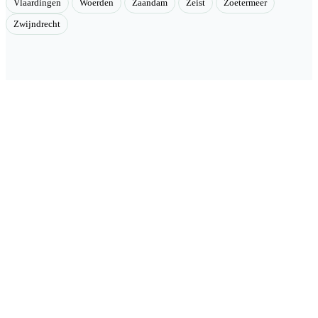
Vlaardingen
Woerden
Zaandam
Zeist
Zoetermeer
Zwijndrecht
Velmont
Collectieve toegang tot betere tarieven. Wij brengen mensen samen
en onderhandelen als groep betere tarieven bij geselecteerde
aanbieders.
Categorieën
🏠 Woning & verduurzaming
🏗 Renovatie & onderhoud
🌳 Tuin & buiten
🚗 Auto & mobiliteit