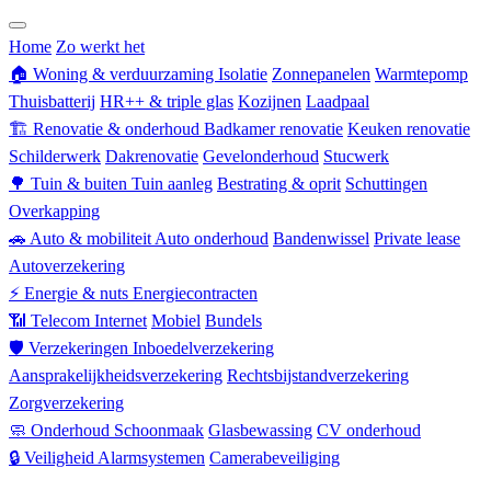
Zorgverzekering
Home
Zo werkt het
🏠
Woning & verduurzaming
Isolatie
Zonnepanelen
Warmtepomp
Thuisbatterij
HR++ & triple glas
Kozijnen
Laadpaal
🏗
Renovatie & onderhoud
Badkamer renovatie
Keuken renovatie
Schilderwerk
Dakrenovatie
Gevelonderhoud
Stucwerk
🌳
Tuin & buiten
Tuin aanleg
Bestrating & oprit
Schuttingen
Overkapping
🚗
Auto & mobiliteit
Auto onderhoud
Bandenwissel
Private lease
Autoverzekering
⚡
Energie & nuts
Energiecontracten
📶
Telecom
Internet
Mobiel
Bundels
🛡
Verzekeringen
Inboedelverzekering
Aansprakelijkheidsverzekering
Rechtsbijstandverzekering
Zorgverzekering
🧼
Onderhoud
Schoonmaak
Glasbewassing
CV onderhoud
🔒
Veiligheid
Alarmsystemen
Camerabeveiliging