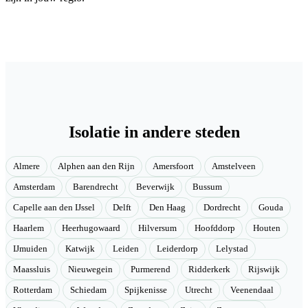
Isolatie in andere steden
Almere
Alphen aan den Rijn
Amersfoort
Amstelveen
Amsterdam
Barendrecht
Beverwijk
Bussum
Capelle aan den IJssel
Delft
Den Haag
Dordrecht
Gouda
Haarlem
Heerhugowaard
Hilversum
Hoofddorp
Houten
IJmuiden
Katwijk
Leiden
Leiderdorp
Lelystad
Maassluis
Nieuwegein
Purmerend
Ridderkerk
Rijswijk
Rotterdam
Schiedam
Spijkenisse
Utrecht
Veenendaal