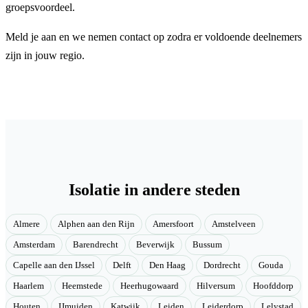
groepsvoordeel.
Meld je aan en we nemen contact op zodra er voldoende deelnemers
zijn in jouw regio.
Isolatie in andere steden
Almere
Alphen aan den Rijn
Amersfoort
Amstelveen
Amsterdam
Barendrecht
Beverwijk
Bussum
Capelle aan den IJssel
Delft
Den Haag
Dordrecht
Gouda
Haarlem
Heemstede
Heerhugowaard
Hilversum
Hoofddorp
Houten
IJmuiden
Katwijk
Leiden
Leiderdorp
Lelystad