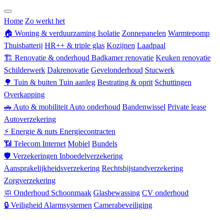
Zorgverzekering
Home
Zo werkt het
🏠
Woning & verduurzaming
Isolatie
Zonnepanelen
Warmtepomp
Thuisbatterij
HR++ & triple glas
Kozijnen
Laadpaal
🏗
Renovatie & onderhoud
Badkamer renovatie
Keuken renovatie
Schilderwerk
Dakrenovatie
Gevelonderhoud
Stucwerk
🌳
Tuin & buiten
Tuin aanleg
Bestrating & oprit
Schuttingen
Overkapping
🚗
Auto & mobiliteit
Auto onderhoud
Bandenwissel
Private lease
Autoverzekering
⚡
Energie & nuts
Energiecontracten
📶
Telecom
Internet
Mobiel
Bundels
🛡
Verzekeringen
Inboedelverzekering
Aansprakelijkheidsverzekering
Rechtsbijstandverzekering
Zorgverzekering
🧼
Onderhoud
Schoonmaak
Glasbewassing
CV onderhoud
🔒
Veiligheid
Alarmsystemen
Camerabeveiliging