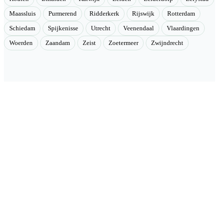
Maassluis
Purmerend
Ridderkerk
Rijswijk
Rotterdam
Schiedam
Spijkenisse
Utrecht
Veenendaal
Vlaardingen
Woerden
Zaandam
Zeist
Zoetermeer
Zwijndrecht
Velmont
Collectieve toegang tot betere tarieven. Wij brengen mensen samen
en onderhandelen als groep betere tarieven bij geselecteerde
aanbieders.
Categorieën
🏠 Woning & verduurzaming
🏗 Renovatie & onderhoud