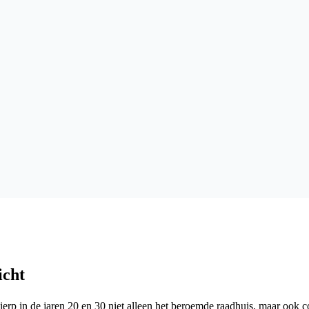
icht
ierp in de jaren 20 en 30 niet alleen het beroemde raadhuis, maar oo