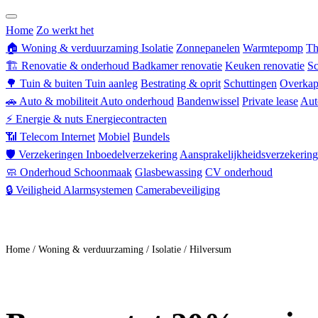
Zorgverzekering
Home
Zo werkt het
🏠
Woning & verduurzaming
Isolatie
Zonnepanelen
Warmtepomp
Th
🏗
Renovatie & onderhoud
Badkamer renovatie
Keuken renovatie
Sc
🌳
Tuin & buiten
Tuin aanleg
Bestrating & oprit
Schuttingen
Overkap
🚗
Auto & mobiliteit
Auto onderhoud
Bandenwissel
Private lease
Aut
⚡
Energie & nuts
Energiecontracten
📶
Telecom
Internet
Mobiel
Bundels
🛡
Verzekeringen
Inboedelverzekering
Aansprakelijkheidsverzekering
🧼
Onderhoud
Schoonmaak
Glasbewassing
CV onderhoud
🔒
Veiligheid
Alarmsystemen
Camerabeveiliging
Doe mee
Home
/
Woning & verduurzaming
/
Isolatie
/
Hilversum