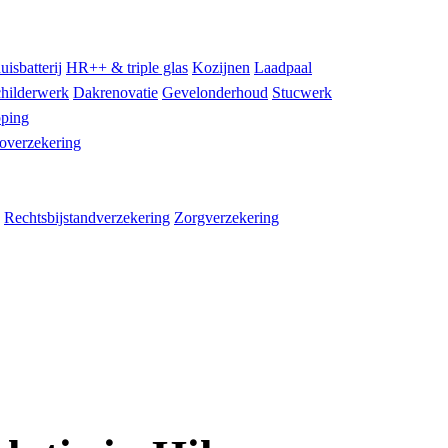
uisbatterij
HR++ & triple glas
Kozijnen
Laadpaal
hilderwerk
Dakrenovatie
Gevelonderhoud
Stucwerk
ping
overzekering
Rechtsbijstandverzekering
Zorgverzekering