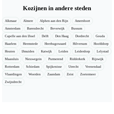
Kozijnen in andere steden
Alkmaar
Almere
Alphen aan den Rijn
Amersfoort
Amsterdam
Barendrecht
Beverwijk
Bussum
Capelle aan den IJssel
Delft
Den Haag
Dordrecht
Gouda
Haarlem
Heemstede
Heerhugowaard
Hilversum
Hoofddorp
Houten
IJmuiden
Katwijk
Leiden
Leiderdorp
Lelystad
Maassluis
Nieuwegein
Purmerend
Ridderkerk
Rijswijk
Rotterdam
Schiedam
Spijkenisse
Utrecht
Veenendaal
Vlaardingen
Woerden
Zaandam
Zeist
Zoetermeer
Zwijndrecht