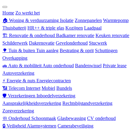
Zorgverzekering
Home
Zo werkt het
🏠
Woning & verduurzaming
Isolatie
Zonnepanelen
Warmtepomp
Thuisbatterij
HR++ & triple glas
Kozijnen
Laadpaal
🏗
Renovatie & onderhoud
Badkamer renovatie
Keuken renovatie
Schilderwerk
Dakrenovatie
Gevelonderhoud
Stucwerk
🌳
Tuin & buiten
Tuin aanleg
Bestrating & oprit
Schuttingen
Overkapping
🚗
Auto & mobiliteit
Auto onderhoud
Bandenwissel
Private lease
Autoverzekering
⚡
Energie & nuts
Energiecontracten
📶
Telecom
Internet
Mobiel
Bundels
🛡
Verzekeringen
Inboedelverzekering
Aansprakelijkheidsverzekering
Rechtsbijstandverzekering
Zorgverzekering
🧼
Onderhoud
Schoonmaak
Glasbewassing
CV onderhoud
🔒
Veiligheid
Alarmsystemen
Camerabeveiliging