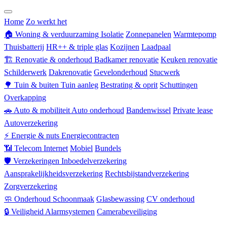
Zorgverzekering
Home
Zo werkt het
🏠
Woning & verduurzaming
Isolatie
Zonnepanelen
Warmtepomp
Thuisbatterij
HR++ & triple glas
Kozijnen
Laadpaal
🏗
Renovatie & onderhoud
Badkamer renovatie
Keuken renovatie
Schilderwerk
Dakrenovatie
Gevelonderhoud
Stucwerk
🌳
Tuin & buiten
Tuin aanleg
Bestrating & oprit
Schuttingen
Overkapping
🚗
Auto & mobiliteit
Auto onderhoud
Bandenwissel
Private lease
Autoverzekering
⚡
Energie & nuts
Energiecontracten
📶
Telecom
Internet
Mobiel
Bundels
🛡
Verzekeringen
Inboedelverzekering
Aansprakelijkheidsverzekering
Rechtsbijstandverzekering
Zorgverzekering
🧼
Onderhoud
Schoonmaak
Glasbewassing
CV onderhoud
🔒
Veiligheid
Alarmsystemen
Camerabeveiliging