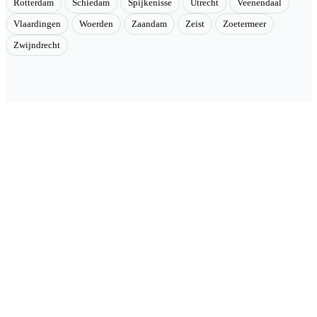
Rotterdam
Schiedam
Spijkenisse
Utrecht
Veenendaal
Vlaardingen
Woerden
Zaandam
Zeist
Zoetermeer
Zwijndrecht
Velmont
Collectieve toegang tot betere tarieven. Wij brengen mensen samen
en onderhandelen als groep betere tarieven bij geselecteerde
aanbieders.
Categorieën
🏠 Woning & verduurzaming
🏗 Renovatie & onderhoud
🌳 Tuin & buiten