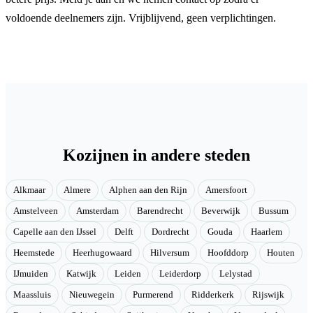
voldoende deelnemers zijn. Vrijblijvend, geen verplichtingen.
Kozijnen in andere steden
Alkmaar
Almere
Alphen aan den Rijn
Amersfoort
Amstelveen
Amsterdam
Barendrecht
Beverwijk
Bussum
Capelle aan den IJssel
Delft
Dordrecht
Gouda
Haarlem
Heemstede
Heerhugowaard
Hilversum
Hoofddorp
Houten
IJmuiden
Katwijk
Leiden
Leiderdorp
Lelystad
Maassluis
Nieuwegein
Purmerend
Ridderkerk
Rijswijk