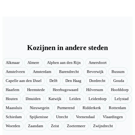
Kozijnen in andere steden
Alkmaar
Almere
Alphen aan den Rijn
Amersfoort
Amstelveen
Amsterdam
Barendrecht
Beverwijk
Bussum
Capelle aan den IJssel
Delft
Den Haag
Dordrecht
Gouda
Haarlem
Heemstede
Heerhugowaard
Hilversum
Hoofddorp
Houten
IJmuiden
Katwijk
Leiden
Leiderdorp
Lelystad
Maassluis
Nieuwegein
Purmerend
Ridderkerk
Rotterdam
Schiedam
Spijkenisse
Utrecht
Veenendaal
Vlaardingen
Woerden
Zaandam
Zeist
Zoetermeer
Zwijndrecht