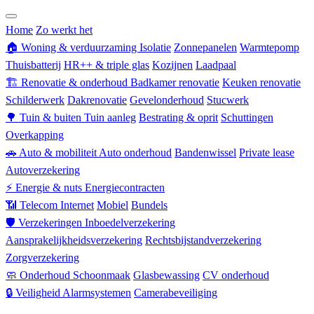
Zorgverzekering
Home
Zo werkt het
🏠
Woning & verduurzaming
Isolatie
Zonnepanelen
Warmtepomp
Thuisbatterij
HR++ & triple glas
Kozijnen
Laadpaal
🏗
Renovatie & onderhoud
Badkamer renovatie
Keuken renovatie
Schilderwerk
Dakrenovatie
Gevelonderhoud
Stucwerk
🌳
Tuin & buiten
Tuin aanleg
Bestrating & oprit
Schuttingen
Overkapping
🚗
Auto & mobiliteit
Auto onderhoud
Bandenwissel
Private lease
Autoverzekering
⚡
Energie & nuts
Energiecontracten
📶
Telecom
Internet
Mobiel
Bundels
🛡
Verzekeringen
Inboedelverzekering
Aansprakelijkheidsverzekering
Rechtsbijstandverzekering
Zorgverzekering
🧼
Onderhoud
Schoonmaak
Glasbewassing
CV onderhoud
🔒
Veiligheid
Alarmsystemen
Camerabeveiliging